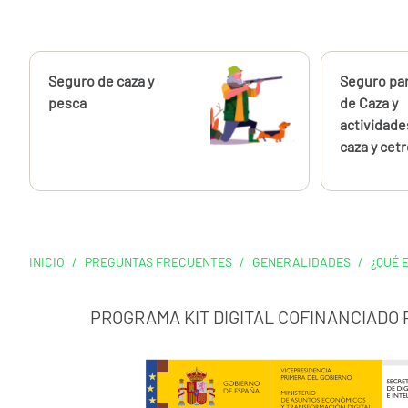
Calcúlalo ahora
Seguro de caza y
Calcúlalo 
Seguro pa
pesca
de Caza y
actividade
caza y cetr
INICIO
/
PREGUNTAS FRECUENTES
/
GENERALIDADES
/
¿QUÉ 
PROGRAMA KIT DIGITAL COFINANCIADO