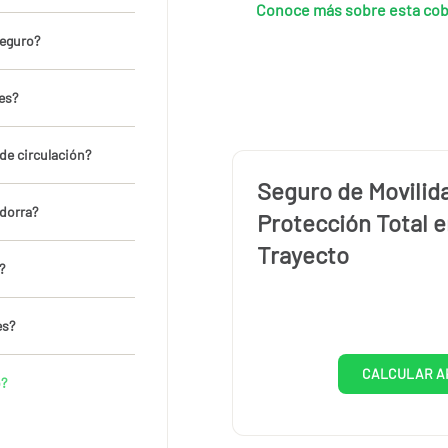
Conoce más sobre esta cobe
seguro?
les?
 de circulación?
Seguro de Movilid
ndorra?
Protección Total 
Trayecto
?
es?
CALCULAR A
o?