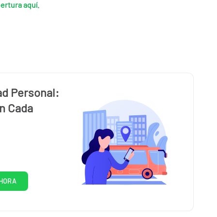
rtura aquí.
ad Personal:
en Cada
HORA