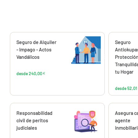
Calcúlalo ahora
Seguro de Alquiler
Calcúlalo 
Seguro
desde
240,00
- Impago - Actos
Antiokupa
€
Vandálicos
Protección
Tranquilid
tu Hogar
desde 240,00
€
desde 52,01
Calcúlalo ahora
Responsabilidad
Calcúlalo 
Asegura c
desde
115,09
civil de peritos
agente
€
judiciales
inmobiliar