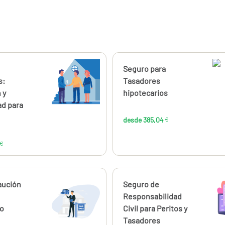
ahora
Calcúlalo ahora
Seguro para
desde
desde
52,01
385
s:
Tasadores
€
 y
hipotecarios
ad para
desde 385,04
€
€
ahora
aución
Calcúlalo ahora
Seguro de
desde
desde
391,73
240
Responsabilidad
€
io
Civil para Peritos y
Tasadores