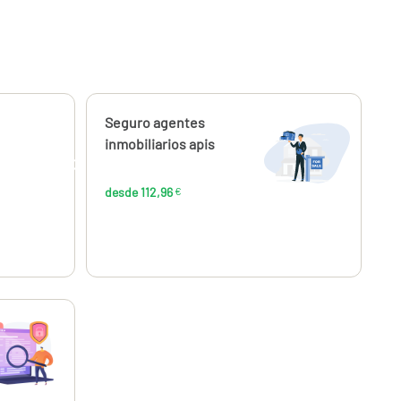
Calcúlalo ahora
Seguro agentes
desde
,04
112,96
inmobiliarios apis
€
€
desde 112,96
€
,11
€