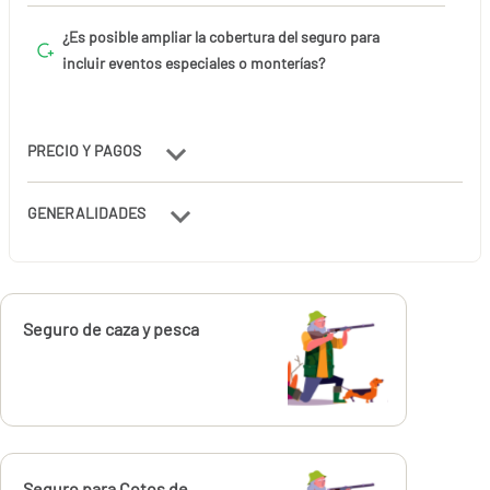
¿Es posible ampliar la cobertura del seguro para
incluir eventos especiales o monterías?
PRECIO Y PAGOS
GENERALIDADES
Calcúlalo ahora
Seguro de caza y pesca
Calcúlalo ahora
Seguro para Cotos de