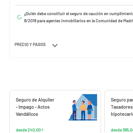
¿Quién debe constituir el seguro de caución en cumplimient
8/2018 para agentes inmobiliarios en la Comunidad de Madr
PRECIO Y PAGOS
Calcúlalo ahora
Seguro de Alquiler
Calcúlalo 
Seguro pa
desde
240,00
- Impago - Actos
Tasadores
€
Vandálicos
hipotecari
desde 240,00
€
desde 385,0