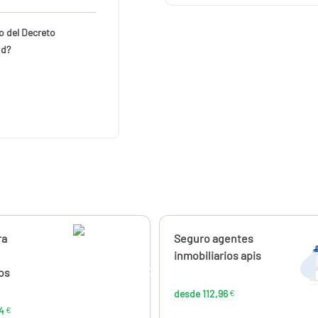
o del Decreto
id?
ahora
ra
Calcúlalo ahora
Seguro agentes
desde
desde
385,04
112
inmobiliarios apis
€
os
desde 112,96
€
4
€