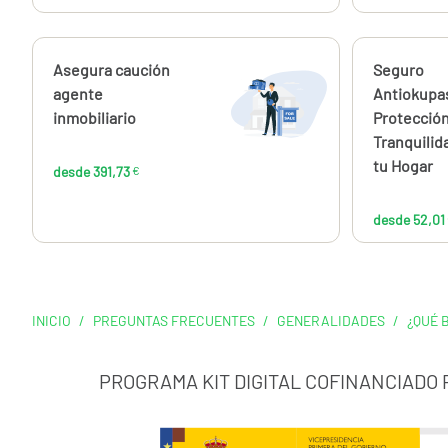
Calcúlalo ahora
Asegura caución
Calcúlalo 
Seguro
desde
391,73
agente
Antiokupa
€
inmobiliario
Protección
Tranquilid
tu Hogar
desde 391,73
€
desde 52,01
INICIO
/
PREGUNTAS FRECUENTES
/
GENERALIDADES
/
¿QUÉ 
PROGRAMA KIT DIGITAL COFINANCIADO