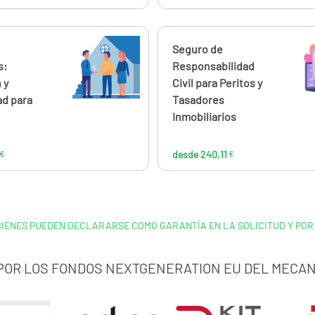
ahora
Calcúlalo ahora
Seguro de
desde
desde
52,01
240
s:
Responsabilidad
€
 y
Civil para Peritos y
ad para
Tasadores
Inmobiliarios
€
desde 240,11
€
BIENES PUEDEN DECLARARSE COMO GARANTÍA EN LA SOLICITUD Y POR
 POR LOS FONDOS NEXTGENERATION EU DEL MECAN