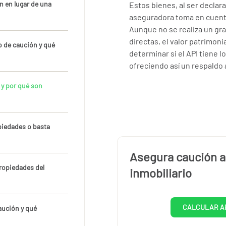
n en lugar de una
Estos bienes, al ser declara
aseguradora toma en cuenta
Aunque no se realiza un gr
directas, el valor patrimon
o de caución y qué
determinar si el API tiene 
ofreciendo así un respaldo a
 y por qué son
piedades o basta
Asegura caución 
propiedades del
inmobiliario
CALCULAR A
aución y qué