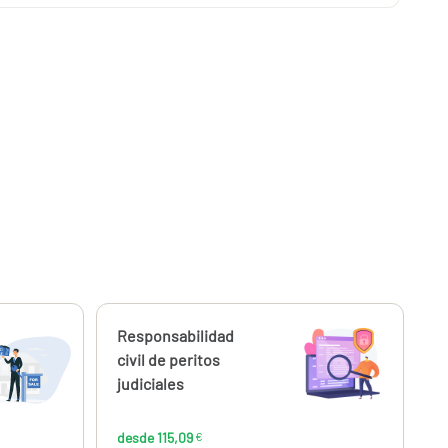
Calcúlalo ahora
Responsabilidad
desde
,96
115,09
civil de peritos
€
€
judiciales
desde 115,09
€