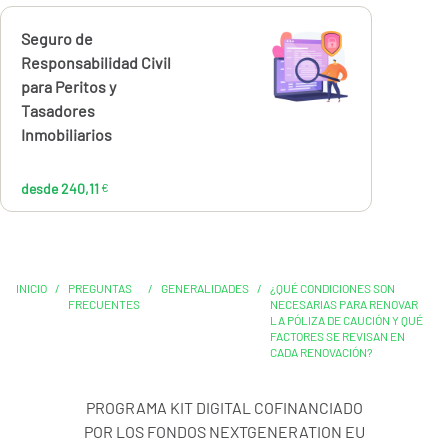
Calcúlalo ahora
Seguro de
desde
240,11
Responsabilidad Civil
€
para Peritos y
Tasadores
Inmobiliarios
desde 240,11
€
INICIO
/
PREGUNTAS
/
GENERALIDADES
/
¿QUÉ CONDICIONES SON
FRECUENTES
NECESARIAS PARA RENOVAR
LA PÓLIZA DE CAUCIÓN Y QUÉ
FACTORES SE REVISAN EN
CADA RENOVACIÓN?
PROGRAMA KIT DIGITAL COFINANCIADO
POR LOS FONDOS NEXTGENERATION EU