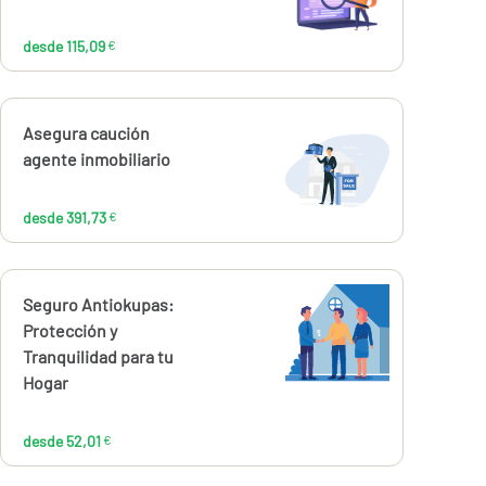
115,09
€
desde 115,09
€
Calcúlalo ahora
Asegura caución
desde
391,73
agente inmobiliario
€
desde 391,73
€
Calcúlalo ahora
Seguro Antiokupas:
desde
52,01
Protección y
€
Tranquilidad para tu
Hogar
desde 52,01
€