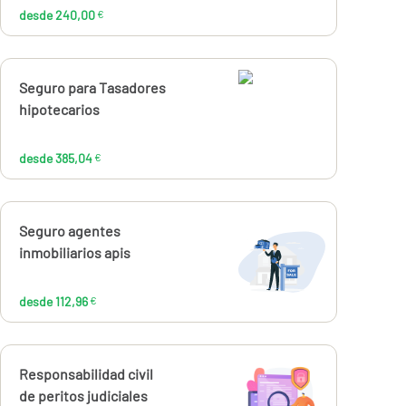
desde 240,00
€
Calcúlalo ahora
Seguro para Tasadores
desde
385,04
hipotecarios
€
desde 385,04
€
Calcúlalo ahora
Seguro agentes
desde
112,96
inmobiliarios apis
€
desde 112,96
€
Calcúlalo ahora
Responsabilidad civil
desde
de peritos judiciales