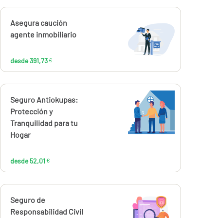
Calcúlalo ahora
Asegura caución
desde
391,73
agente inmobiliario
€
desde 391,73
€
Calcúlalo ahora
Seguro Antiokupas:
desde
52,01
Protección y
€
Tranquilidad para tu
Hogar
desde 52,01
€
Calcúlalo ahora
Seguro de
desde
240,11
Responsabilidad Civil