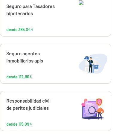
Calcúlalo ahora
Seguro para Tasadores
desde
385,04
hipotecarios
€
desde 385,04
€
Calcúlalo ahora
Seguro agentes
desde
112,96
inmobiliarios apis
€
desde 112,96
€
Calcúlalo ahora
Responsabilidad civil
desde
115,09
de peritos judiciales
€
desde 115,09
€