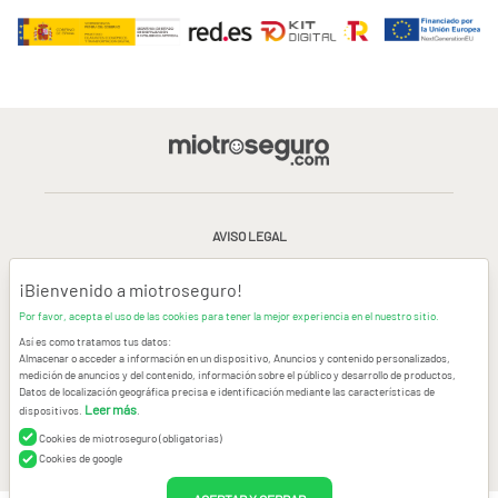
AVISO LEGAL
CONDICIONES GENERALES DE USO
¡Bienvenido a miotroseguro!
Por favor, acepta el uso de las cookies para tener la mejor experiencia en el nuestro sitio.
POLÍTICA DE PRIVACIDAD
|
CANAL DE DENUNCIAS
|
COOKIES
Así es como tratamos tus datos:
Almacenar o acceder a información en un dispositivo, Anuncios y contenido personalizados,
medición de anuncios y del contenido, información sobre el público y desarrollo de productos,
CONTACTAR
Datos de localización geográfica precisa e identificación mediante las características de
Leer más
dispositivos.
.
© Copyright miotroseguro.com 2026. Todos los derechos reservados
Images designed by
Freepik
Cookies de miotroseguro (obligatorias)
Cookies de google