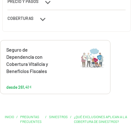
PRECIO Y PAGOS
COBERTURAS
Calcúlalo ahora
Seguro de
desde
261,41
Dependencia con
€
Cobertura Vitalicia y
Beneficios Fiscales
desde 261,41
€
INICIO
/
PREGUNTAS
/
SINIESTROS
/
¿QUÉ EXCLUSIONES APLICAN A LA
FRECUENTES
COBERTURA DE SINIESTROS?