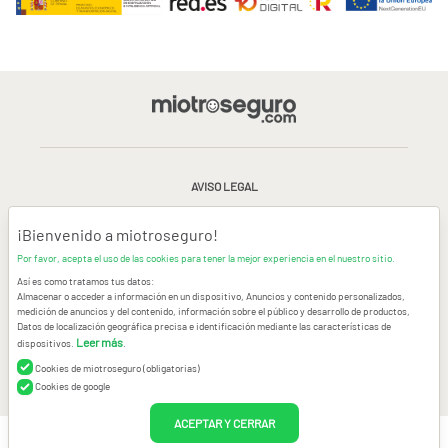
AVISO LEGAL
CONDICIONES GENERALES DE USO
¡Bienvenido a miotroseguro!
Por favor, acepta el uso de las cookies para tener la mejor experiencia en el nuestro sitio.
POLÍTICA DE PRIVACIDAD
|
CANAL DE DENUNCIAS
|
COOKIES
Así es como tratamos tus datos:
Almacenar o acceder a información en un dispositivo, Anuncios y contenido personalizados,
medición de anuncios y del contenido, información sobre el público y desarrollo de productos,
CONTACTAR
Datos de localización geográfica precisa e identificación mediante las características de
Leer más
dispositivos.
.
© Copyright miotroseguro.com 2026. Todos los derechos reservados
Images designed by
Freepik
Cookies de miotroseguro (obligatorias)
Cookies de google
ACEPTAR Y CERRAR