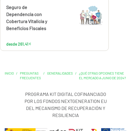
Calcúlalo ahora
Seguro de
desde
261,41
Dependencia con
€
Cobertura Vitalicia y
Beneficios Fiscales
desde 261,41
€
INICIO
/
PREGUNTAS
/
GENERALIDADES
/
¿QUÉ OTRAS OPCIONES TIENE
FRECUENTES
EL MERCADO A JUNIO DE 2024?
PROGRAMA KIT DIGITAL COFINANCIADO
POR LOS FONDOS NEXTGENERATION EU
DEL MECANISMO DE RECUPERACIÓN Y
RESILIENCIA