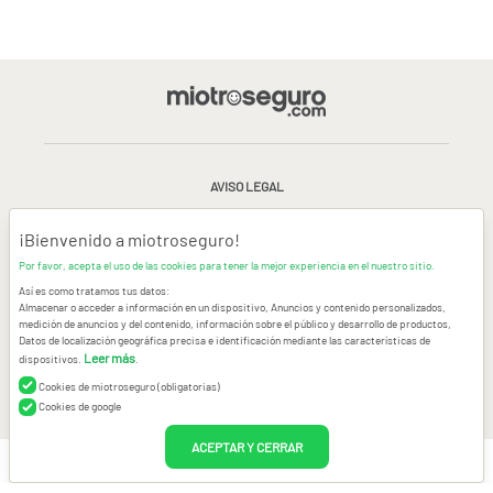
AVISO LEGAL
CONDICIONES GENERALES DE USO
¡Bienvenido a miotroseguro!
Por favor, acepta el uso de las cookies para tener la mejor experiencia en el nuestro sitio.
POLÍTICA DE PRIVACIDAD
|
CANAL DE DENUNCIAS
|
COOKIES
Así es como tratamos tus datos:
Almacenar o acceder a información en un dispositivo, Anuncios y contenido personalizados,
medición de anuncios y del contenido, información sobre el público y desarrollo de productos,
CONTACTAR
Datos de localización geográfica precisa e identificación mediante las características de
Leer más
dispositivos.
.
© Copyright miotroseguro.com 2026. Todos los derechos reservados
Images designed by
Freepik
Cookies de miotroseguro (obligatorias)
Cookies de google
ACEPTAR Y CERRAR