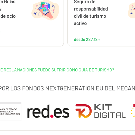
ahora
a Guías
Calcúlalo ahora
Seguro de
desde
desde
79,61
227
y
responsabilidad
€
de ocio
civil de turismo
activo
€
desde 227,12
€
 DE RECLAMACIONES PUEDO SUFRIR COMO GUÍA DE TURISMO?
 POR LOS FONDOS NEXTGENERATION EU DEL MECAN