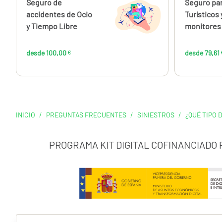
Calcúlalo ahora
Seguro de
Calcúlalo 
Seguro par
desde
100,00
accidentes de Ocio
Turísticos 
€
y Tiempo Libre
monitores 
desde 100,00
€
desde 79,61
INICIO
/
PREGUNTAS FRECUENTES
/
SINIESTROS
/
¿QUÉ TIPO
PROGRAMA KIT DIGITAL COFINANCIADO