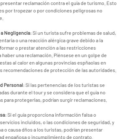
a presentar reclamación contra el guía de turismo. Esto
nes por tropezar o por condiciones peligrosas no
e.
 a Negligencia
: Si un turista sufre problemas de salud,
ntaria o una reacción alérgica grave debido a la
nformar o prestar atención a las restricciones
ía haber una reclamación. Piénsese en un golpe de
uestas al calor en algunas provincias espñaolas en
s recomendaciones de protección de las autoridades.
ad Personal
: Si las pertenencias de los turistas se
das durante el tour y se considera que el guía no
 para protegerlas, podrían surgir reclamaciones.
osa
: Si el guía proporciona información falsa o
servicios incluidos, o las condiciones de seguridad, y
 o causa dños a los turistas, podrían presentar
ad engañosa o incumplimiento de contrato.