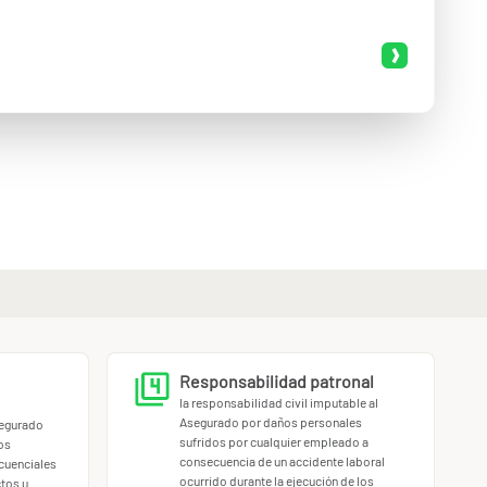
Responsabilidad patronal
la responsabilidad civil imputable al
Asegurado por daños personales
segurado
sufridos por cualquier empleado a
os
consecuencia de un accidente laboral
cuenciales
ocurrido durante la ejecución de los
tos u