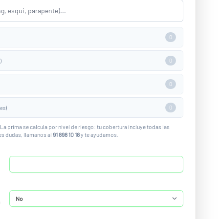
0
0
)
0
0
des)
La prima se calcula por nivel de riesgo: tu cobertura incluye todas las
nes dudas, llamanos al
91 898 10 18
y te ayudamos.