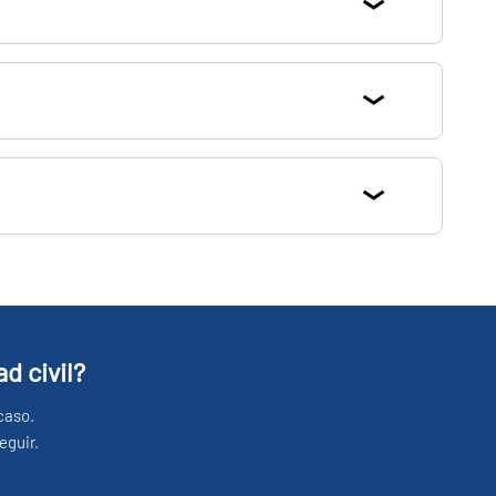
d civil?
caso.
eguir.