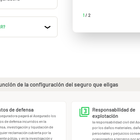
ón del servicio que
1
/
2
s si te demandan.
AR?
ados de tus
aborales de tus
terrenos cedidos o
nción de la configuración del seguro que eligas
ayak, senderismo,
tos de defensa
Responsabilidad de
ubmarinismo, hípica,
explotación
seguradora pagará al Asegurado los
on acompañante, vuelos
os de defensa incurridos en la
la responsabilidad civil del A
nsa, investigación y liquidación de
por los daños materiales, dañ
quier reclamación cubierta por la
personales y perjuicios conse
.
ente póliza; y en la investigación y
ocasionados a terceros por ac