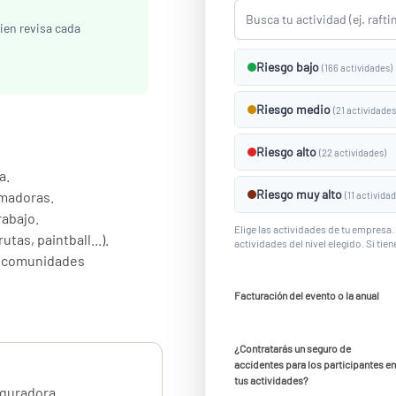
ien revisa cada
Riesgo bajo
(166 actividades)
Riesgo medio
(21 actividades
Riesgo alto
(22 actividades)
a.
Riesgo muy alto
rmadoras.
(11 activida
abajo.
Elige las actividades de tu empresa. 
tas, paintball...).
actividades del nivel elegido. Si tie
as comunidades
Facturación del evento o la anual
¿Contratarás un seguro de
accidentes para los participantes en
ersonales o materiales
tus actividades?
eguradora