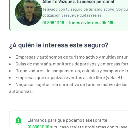
Alberto Vazquez, tu asesor personal
Te ayudo con tu seguro de turismo activo. Soy qu
cotizacion y resuelve dudas reales.
91 898 10 18
- lunes a viernes, 9h-19h
¿A quién le interesa este seguro?
Empresas y autónomos de turismo activo y multiaventur
Guías de montaña, monitores deportivos y empresas fo
Organizadores de campamentos, colonias y campos de tr
Empresas que organizan eventos al aire libre (vela, BTT, ru
Negocios sujetos a la normativa de turismo activo de l
autónomas.
Qué cubre tu póliza
Llámanos para que podamos asesorarte
Te protege frente a reclamaciones de terceros por daños p
91 898 10 18
si tu caso reviste problemas con tu as
derivados de tu actividad. La prima incluye estas garantías: