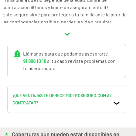
contratación 60 años y límite de aseguramiento 67.
Este seguro sirve para proteger a tu familia ante la peor de
las contingencias posibles, perder la vida o resultar
incapacitado y ante la situación de dependencia
sobrevenida, una ayuda para cubrir los gastos generados de
adecuación del hogar a nuestra movilidad, adquisición de
aparatos de apoyo a la autonomía personal, la contratación
Llámanos para que podamos asesorarte
de un cuidador o tratamientos médico, etc.
91 898 10 18
si tu caso reviste problemas con
Hemos trabajado para proponerte un seguro realmente
tu aseguradora
ajustado en precio, con muy bajas comisiones. Opciones de
pago Mensual, Trimestral, Semestral con recargo del 2%,
3% y 3% respectivamente.
Las aseguradora cuya oferta te ofrecemos es una mutua
¿QUÉ VENTAJAS TE OFRECE MIOTROSEGURO.COM AL
vasca especializada en seguro de vida SURNE, de la mayor
CONTRATAR?
confianza, supervisada en su estabilidad y solvencia.
Coberturas que pueden estar disponibles en