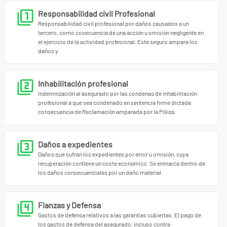
Responsabilidad civil Profesional
Responsabilidad civil profesional por daños causados a un
tercero, como cosecuencia de una acción u omisión negligente en
el ejercicio de la actividad profesional. Este seguro ampara los
daños y
Inhabilitación profesional
Indemnización al asegurado por las condenas de inhabilitación
profesional a que sea condenado en sentencia firme dictada
consecuencia de Reclamación amparada por la Póliza.
Daños a expedientes
Daños que sufran los expedientes por error u omisión, cuya
recuperación conlleve un coste económico. Se enmarca dentro de
los daños consecuenciales por un daño material.
Fianzas y Defensa
Gastos de defensa relativos a las garantías cubiertas. El pago de
los gastos de defensa del asegurado, incluso contra