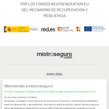
POR LOS FONDOS NEXTGENERATION EU
DEL MECANISMO DE RECUPERACIÓN Y
RESILIENCIA
AVISO LEGAL
CONDICIONES GENERALES DE USO
¡Bienvenido a miotroseguro!
Por favor, acepta el uso de las cookies para tener la mejor experiencia en el nuestro sitio.
POLÍTICA DE PRIVACIDAD
|
CANAL DE DENUNCIAS
|
COOKIES
Así es como tratamos tus datos:
Almacenar o acceder a información en un dispositivo, Anuncios y contenido personalizados,
medición de anuncios y del contenido, información sobre el público y desarrollo de productos,
CONTACTAR
Datos de localización geográfica precisa e identificación mediante las características de