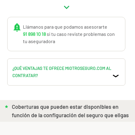
Responsabilidad civil por protección de datos
Daños a expedientes
Consulta el producto y si tienes dudas, llámanos al
91.898.10.18 o a
info@miotroseguro.com
.
Nos gustará
Llámanos para que podamos asesorarte
ayudarte.
91 898 10 18
si tu caso reviste problemas con
tu aseguradora
¿QUÉ VENTAJAS TE OFRECE MIOTROSEGURO.COM AL
CONTRATAR?
Coberturas que pueden estar disponibles en
función de la configuración del seguro que eligas