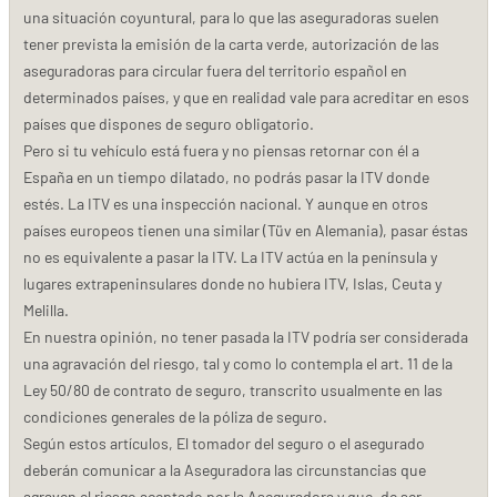
una situación coyuntural, para lo que las aseguradoras suelen
tener prevista la emisión de la carta verde, autorización de las
aseguradoras para circular fuera del territorio español en
determinados países, y que en realidad vale para acreditar en esos
países que dispones de seguro obligatorio.
Pero si tu vehículo está fuera y no piensas retornar con él a
España en un tiempo dilatado, no podrás pasar la ITV donde
estés. La ITV es una inspección nacional. Y aunque en otros
países europeos tienen una similar (Tüv en Alemania), pasar éstas
no es equivalente a pasar la ITV. La ITV actúa en la península y
lugares extrapeninsulares donde no hubiera ITV, Islas, Ceuta y
Melilla.
En nuestra opinión, no tener pasada la ITV podría ser considerada
una agravación del riesgo, tal y como lo contempla el art. 11 de la
Ley 50/80 de contrato de seguro, transcrito usualmente en las
condiciones generales de la póliza de seguro.
Según estos artículos, El tomador del seguro o el asegurado
deberán comunicar a la Aseguradora las circunstancias que
agraven el riesgo aceptado por la Aseguradora y que, de ser