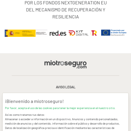
POR LOS FONDOS NEXTGENERATION EU
DEL MECANISMO DE RECUPERACIÓN Y
RESILIENCIA
AVISO LEGAL
CONDICIONES GENERALES DE USO
¡Bienvenido a miotroseguro!
Por favor, acepta el uso de las cookies para tener la mejor experiencia en el nuestro sitio.
POLÍTICA DE PRIVACIDAD
|
CANAL DE DENUNCIAS
|
COOKIES
Así es como tratamos tus datos:
Almacenar o acceder a información en un dispositivo, Anuncios y contenido personalizados,
medición de anuncios y del contenido, información sobre el público y desarrollo de productos,
CONTACTAR
Datos de localización geográfica precisa e identificación mediante las características de