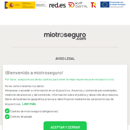
AVISO LEGAL
CONDICIONES GENERALES DE USO
¡Bienvenido a miotroseguro!
Por favor, acepta el uso de las cookies para tener la mejor experiencia en el nuestro sitio.
POLÍTICA DE PRIVACIDAD
|
CANAL DE DENUNCIAS
|
COOKIES
Así es como tratamos tus datos:
Almacenar o acceder a información en un dispositivo, Anuncios y contenido personalizados,
medición de anuncios y del contenido, información sobre el público y desarrollo de productos,
CONTACTAR
Datos de localización geográfica precisa e identificación mediante las características de
Leer más
dispositivos.
.
© Copyright miotroseguro.com 2026. Todos los derechos reservados
Images designed by
Freepik
Cookies de miotroseguro (obligatorias)
Cookies de google
ACEPTAR Y CERRAR