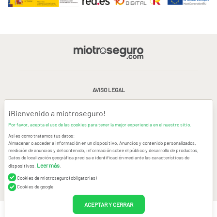
AVISO LEGAL
CONDICIONES GENERALES DE USO
¡Bienvenido a miotroseguro!
Por favor, acepta el uso de las cookies para tener la mejor experiencia en el nuestro sitio.
POLÍTICA DE PRIVACIDAD
|
CANAL DE DENUNCIAS
|
COOKIES
Así es como tratamos tus datos:
Almacenar o acceder a información en un dispositivo, Anuncios y contenido personalizados,
medición de anuncios y del contenido, información sobre el público y desarrollo de productos,
CONTACTAR
Datos de localización geográfica precisa e identificación mediante las características de
Leer más
dispositivos.
.
© Copyright miotroseguro.com 2026. Todos los derechos reservados
Images designed by
Freepik
Cookies de miotroseguro (obligatorias)
Cookies de google
ACEPTAR Y CERRAR