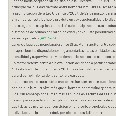
España había adaptado su legislación a la Directiva 2004/113/CE de
principio de igualdad de trato entre hombres y mujeres al acceso a
la promulgación de la Ley Orgánica 3/2007, de 22 de marzo, para la
Sin embargo, esta ley había previsto una excepcionalidad a lo dispue
Las aseguradoras aplican para el cálculo de algunos de sus produ
diferencias de primas por razón de edad y sexo. Esta posibilidad 
seguros privados (
Art. 34.b
).
La ley de igualdad mencionaba en su Disp. Ad. Transitoria 5ª, sobr
se aprueben las disposiciones reglamentarias ..., las entidades a
mortalidad y supervivencia y los demás elementos de las bases téc
un factor determinante de la evaluación del riesgo a partir de dato
A día de hoy 6 de noviembre de 2011, no se ha publicado ninguna 
para el cumplimiento de la sentencia europea.
La utilización de estas tablas encuentra fundamento en cuestiones
sabido que la mujer vive más que el hombre por término general y 
vida, sin embargo consumen más servicios en seguros de salud, y e
casos que se puedan contemplar con relación a los seguros de aut
Las tablas de mortalidad, consisten en una serie cronológica que 
individuos, de la misma edad, por efecto de su fallecimiento.