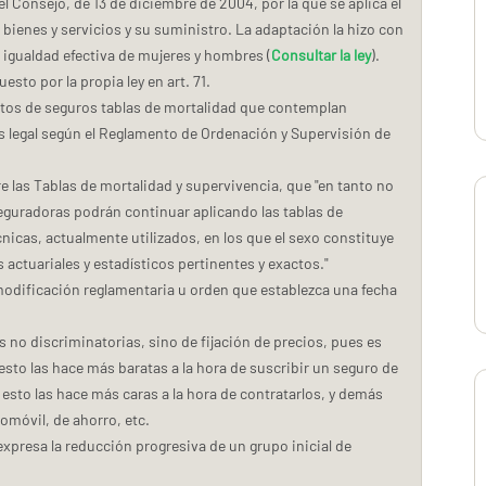
l Consejo, de 13 de diciembre de 2004, por la que se aplica el
 bienes y servicios y su suministro. La adaptación la hizo con
 igualdad efectiva de mujeres y hombres (
Consultar la ley
).
sto por la propia ley en art. 71.
ctos de seguros tablas de mortalidad que contemplan
es legal según el Reglamento de Ordenación y Supervisión de
e las Tablas de mortalidad y supervivencia, que "en tanto no
seguradoras podrán continuar aplicando las tablas de
nicas, actualmente utilizados, en los que el sexo constituye
s actuariales y estadísticos pertinentes y exactos."
modificación reglamentaria u orden que establezca una fecha
 no discriminatorias, sino de fijación de precios, pues es
esto las hace más baratas a la hora de suscribir un seguro de
sto las hace más caras a la hora de contratarlos, y demás
omóvil, de ahorro, etc.
expresa la reducción progresiva de un grupo inicial de