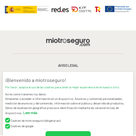
AVISO LEGAL
CONDICIONES GENERALES DE USO
¡Bienvenido a miotroseguro!
Por favor, acepta el uso de las cookies para tener la mejor experiencia en el nuestro sitio.
POLÍTICA DE PRIVACIDAD
|
CANAL DE DENUNCIAS
|
COOKIES
Así es como tratamos tus datos:
Almacenar o acceder a información en un dispositivo, Anuncios y contenido personalizados,
medición de anuncios y del contenido, información sobre el público y desarrollo de productos,
CONTACTAR
Datos de localización geográfica precisa e identificación mediante las características de
Leer más
dispositivos.
.
© Copyright miotroseguro.com 2026. Todos los derechos reservados
Images designed by
Freepik
Cookies de miotroseguro (obligatorias)
Cookies de google