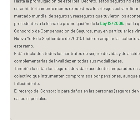
Hasta la promulgación de este Real Decreto, estos seguros no es
estar históricamente menos expuestos a los riesgos extraordinari
mercado mundial de seguros y reaseguros que tuvieron los acontec
precedentes a la fecha de promulgación de la
Ley 12/2006
, por la 
Consorcio de Compensación de Seguros
, muy en particular los v
Nueva York de Septiembre de 2001), hicieron ampliar las cobertura
este ramo.
Están incluidos todos los contratos de seguro de vida, y de accide
complementarias de invalidez en todas sus modalidades.
También lo están los seguros de vida o accidentes amparados en 
colectivo que intrumenten compromisos por pensiones, aunque el 
fallecimiento.
El recargo del Consorcio para daños en las personas (seguros de vi
casos especiales.