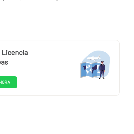
 Licencia
eas
HORA