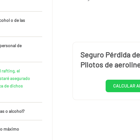
cohol o de las
 personal de
Seguro Pérdida de
Pilotos de aerolin
rafting, el
estaré asegurado
ca de dichos
CALCULAR A
as o alcohol?
odo máximo