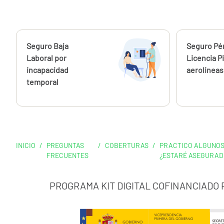
Calcúlalo ahora
Seguro Baja
Calcúlalo 
Seguro Pé
Laboral por
Licencia P
incapacidad
aerolineas
temporal
INICIO
/
PREGUNTAS
/
COBERTURAS
/
PRACTICO ALGUNOS 
FRECUENTES
¿ESTARÉ ASEGURADO
PROGRAMA KIT DIGITAL COFINANCIADO