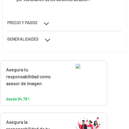
PRECIO Y PAGOS
GENERALIDADES
Calcúlalo ahora
Asegura tu
desde
94,78
responsabilidad como
€
asesor de imagen
desde 94,78
€
Calcúlalo ahora
Asegura la
desde
responsabilidad de tu