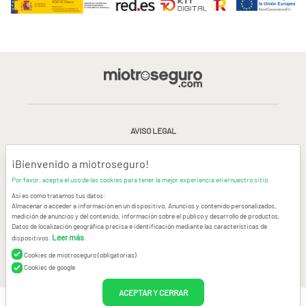
AVISO LEGAL
CONDICIONES GENERALES DE USO
¡Bienvenido a miotroseguro!
Por favor, acepta el uso de las cookies para tener la mejor experiencia en el nuestro sitio.
POLÍTICA DE PRIVACIDAD
|
CANAL DE DENUNCIAS
|
COOKIES
Así es como tratamos tus datos:
Almacenar o acceder a información en un dispositivo, Anuncios y contenido personalizados,
medición de anuncios y del contenido, información sobre el público y desarrollo de productos,
CONTACTAR
Datos de localización geográfica precisa e identificación mediante las características de
Leer más
dispositivos.
.
© Copyright miotroseguro.com 2026. Todos los derechos reservados
Images designed by
Freepik
Cookies de miotroseguro (obligatorias)
Cookies de google
ACEPTAR Y CERRAR