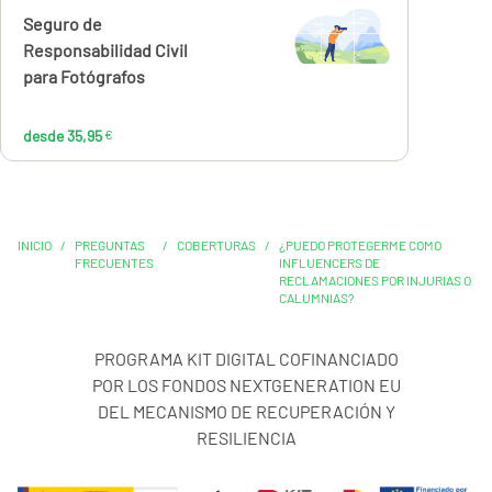
Calcúlalo ahora
Seguro de
desde
35,95
Responsabilidad Civil
€
para Fotógrafos
desde 35,95
€
INICIO
/
PREGUNTAS
/
COBERTURAS
/
¿PUEDO PROTEGERME COMO
FRECUENTES
INFLUENCERS DE
RECLAMACIONES POR INJURIAS O
CALUMNIAS?
PROGRAMA KIT DIGITAL COFINANCIADO
POR LOS FONDOS NEXTGENERATION EU
DEL MECANISMO DE RECUPERACIÓN Y
RESILIENCIA