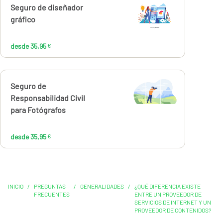
Calcúlalo ahora
Seguro de diseñador
desde
35,95
gráfico
€
desde 35,95
€
Calcúlalo ahora
Seguro de
desde
35,95
Responsabilidad Civil
€
para Fotógrafos
desde 35,95
€
INICIO
/
PREGUNTAS
/
GENERALIDADES
/
¿QUÉ DIFERENCIA EXISTE
FRECUENTES
ENTRE UN PROVEEDOR DE
SERVICIOS DE INTERNET Y UN
PROVEEDOR DE CONTENIDOS?