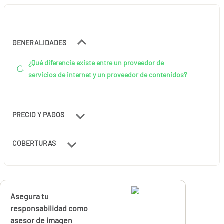
GENERALIDADES
¿Qué diferencia existe entre un proveedor de
servicios de internet y un proveedor de contenidos?
PRECIO Y PAGOS
COBERTURAS
Calcúlalo ahora
Asegura tu
desde
94,78
responsabilidad como
€
asesor de imagen