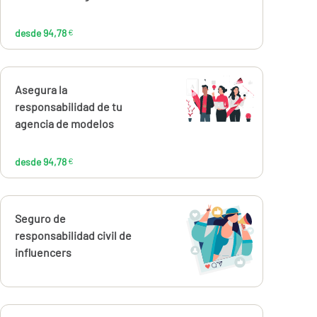
desde 94,78
€
Calcúlalo ahora
Asegura la
desde
94,78
responsabilidad de tu
€
agencia de modelos
desde 94,78
€
Calcúlalo ahora
Seguro de
responsabilidad civil de
influencers