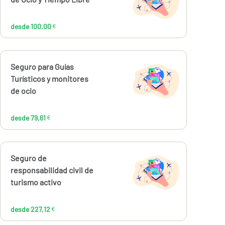
100,00
€
desde 100,00
€
Calcúlalo ahora
Seguro para Guías
desde
79,61
Turísticos y monitores
€
de ocio
desde 79,61
€
Calcúlalo ahora
Seguro de
desde
227,12
responsabilidad civil de
€
turismo activo
desde 227,12
€