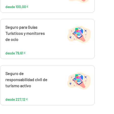
desde 100,00
€
Calcúlalo ahora
Seguro para Guías
desde
79,61
Turísticos y monitores
€
de ocio
desde 79,61
€
Calcúlalo ahora
Seguro de
desde
227,12
responsabilidad civil de
€
turismo activo
desde 227,12
€