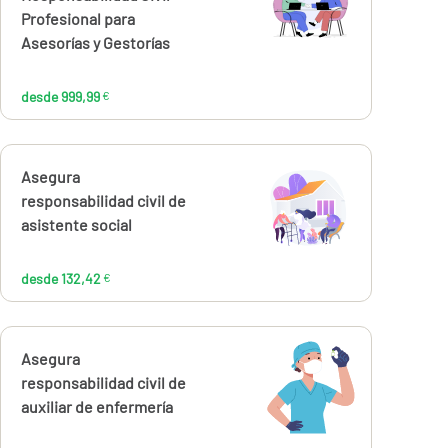
999,99
€
Profesional para
Asesorías y Gestorías
desde 999,99
€
Calcúlalo ahora
Asegura
desde
132,42
responsabilidad civil de
€
asistente social
desde 132,42
€
Calcúlalo ahora
Asegura
desde
93,95
responsabilidad civil de
€
auxiliar de enfermería