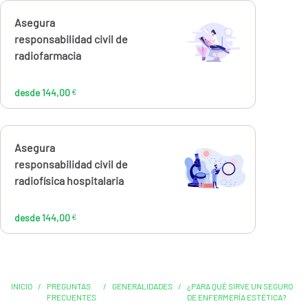
Calcúlalo ahora
Asegura
desde
144,00
responsabilidad civil de
€
radiofarmacia
desde 144,00
€
Calcúlalo ahora
Asegura
desde
144,00
responsabilidad civil de
€
radiofísica hospitalaria
desde 144,00
€
INICIO
/
PREGUNTAS
/
GENERALIDADES
/
¿PARA QUÉ SIRVE UN SEGURO
FRECUENTES
DE ENFERMERÍA ESTÉTICA?