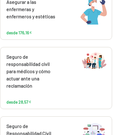
Calcúlalo ahora
Asegurar a las
desde
176,16
enfermeras y
€
enfermeros y estéticas
desde 176,16
€
Calcúlalo ahora
Seguro de
desde
28,57
responsabilidad civil
€
para médicos y cómo
actuar ante una
reclamación
desde 28,57
€
Calcúlalo ahora
Seguro de
desde
Responsabilidad Civil