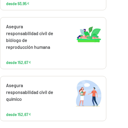
desde 93,95
€
Calcúlalo ahora
Asegura
desde
152,67
responsabilidad civil de
€
biólogo de
reproducción humana
desde 152,67
€
Calcúlalo ahora
Asegura
desde
152,67
responsabilidad civil de
€
químico
desde 152,67
€