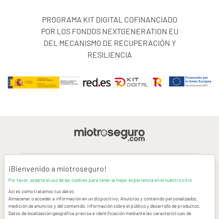
PROGRAMA KIT DIGITAL COFINANCIADO
POR LOS FONDOS NEXTGENERATION EU
DEL MECANISMO DE RECUPERACIÓN Y
RESILIENCIA
¡Bienvenido a miotroseguro!
AVISO LEGAL
Por favor, acepta el uso de las cookies para tener la mejor experiencia en el nuestro sitio.
Así es como tratamos tus datos:
CONDICIONES GENERALES DE USO
Almacenar o acceder a información en un dispositivo, Anuncios y contenido personalizados,
medición de anuncios y del contenido, información sobre el público y desarrollo de productos,
Datos de localización geográfica precisa e identificación mediante las características de
POLÍTICA DE PRIVACIDAD
|
CANAL DE DENUNCIAS
|
COOKIES