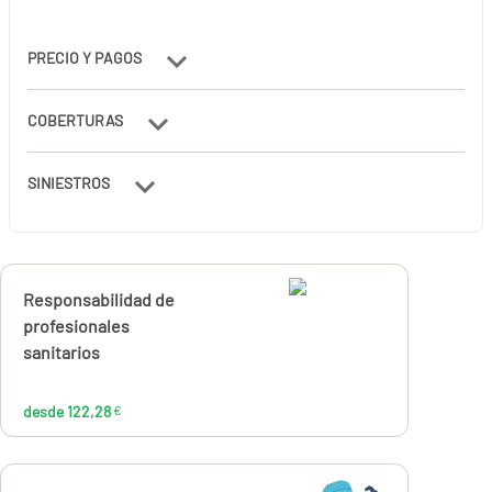
PRECIO Y PAGOS
COBERTURAS
SINIESTROS
Calcúlalo ahora
Responsabilidad de
desde
122,28
profesionales
€
sanitarios
desde 122,28
€