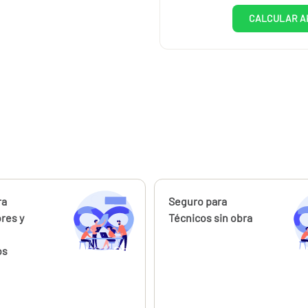
CALCULAR A
ahora
ra
Calcúlalo ahora
Seguro para
ores y
Técnicos sin obra
os