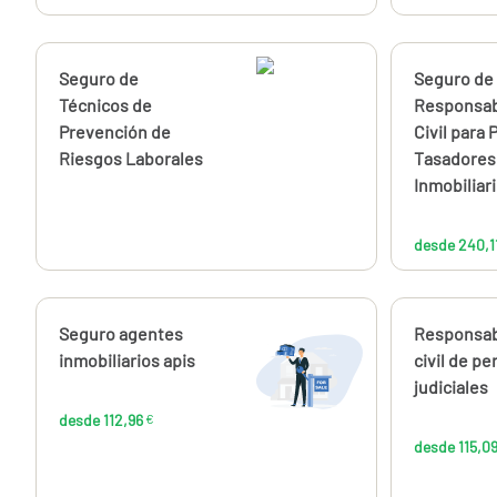
Calcúlalo ahora
Seguro de
Calcúlalo 
Seguro de
Técnicos de
Responsab
Prevención de
Civil para 
Riesgos Laborales
Tasadores
Inmobiliar
desde 240,1
Calcúlalo ahora
Seguro agentes
Calcúlalo 
Responsab
desde
112,96
inmobiliarios apis
civil de pe
€
judiciales
desde 112,96
€
desde 115,0