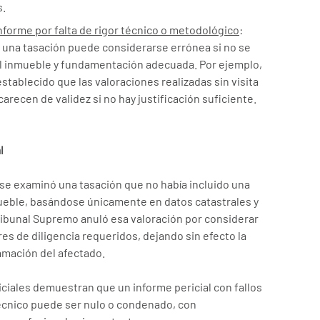
s.
informe por falta de rigor técnico o metodológico
:
, una tasación puede considerarse errónea si no se
a al inmueble y fundamentación adecuada. Por ejemplo,
stablecido que las valoraciones realizadas sin visita
carecen de validez si no hay justificación suficiente.
l
 se examinó una tasación que no había incluido una
mueble, basándose únicamente en datos catastrales y
Tribunal Supremo anuló esa valoración por considerar
es de diligencia requeridos, dejando sin efecto la
lamación del afectado.
iciales demuestran que un informe pericial con fallos
écnico puede ser nulo o condenado, con