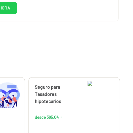
HORA
Calcúlalo ahora
Seguro para
desde
385,04
Tasadores
€
hipotecarios
desde 385,04
€