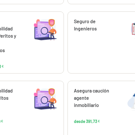
ahora
Calcúlalo ahora
Seguro de
desde
240,11
ilidad
Ingenieros
€
Peritos y
ios
1
€
ahora
ilidad
Calcúlalo ahora
Asegura caución
desde
desde
115,09
391
ritos
agente
€
inmobiliario
9
€
desde 391,73
€