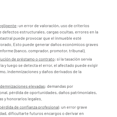
egligente
: un error de valoración, uso de criterios
 defectos estructurales, cargas ocultas, errores en la
catastral puede provocar que el inmueble esté
alorado. Esto puede generar daños económicos graves
informe (banco, comprador, promotor, tribunal).
ución de préstamo o contrato
: si la tasación servía
a y luego se detecta el error, el afectado puede exigir
amo, indemnizaciones y daños derivados de la
 indemnizaciones elevadas
: demandas por
onal, pérdida de oportunidades, daños patrimoniales,
as y honorarios legales.
pérdida de confianza profesional
: un error grave
dad, dificultarte futuros encargos o derivar en