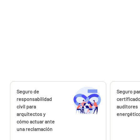
Calcúlalo ahora
Seguro de
Calcúlalo 
Seguro pa
responsabilidad
certificad
civil para
auditores
arquitectos y
energétic
cómo actuar ante
una reclamación