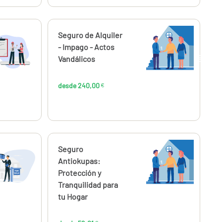
Calcúlalo ahora
Seguro de Alquiler
desde
240,00
- Impago - Actos
€
Vandálicos
desde 240,00
€
Calcúlalo ahora
Seguro
desde
,73
52,01
Antiokupas:
€
€
Protección y
Tranquilidad para
tu Hogar