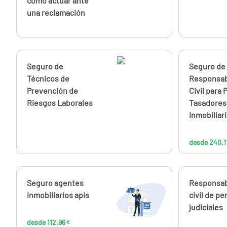
cómo actuar ante
una reclamación
Calcúlalo ahora
Seguro de
Calcúlalo 
Seguro de
Técnicos de
Responsab
Prevención de
Civil para 
Riesgos Laborales
Tasadores
Inmobiliar
desde 240,1
Calcúlalo ahora
Seguro agentes
Calcúlalo 
Responsab
desde
112,96
inmobiliarios apis
civil de pe
€
judiciales
desde 112,96
€