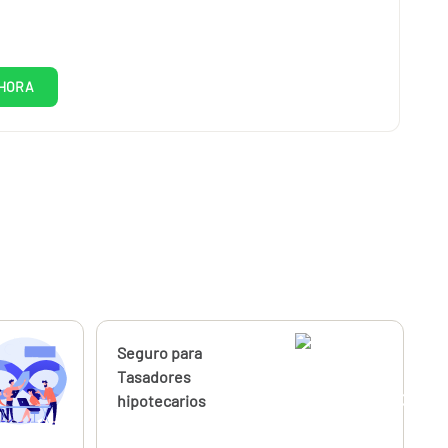
HORA
Calcúlalo ahora
Seguro para
desde
385,04
Tasadores
€
hipotecarios