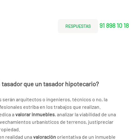
91 898 10 18
RESPUESTAS
 tasador que un tasador hipotecario?
s serán arquitectos o ingenieros, técnicos o no, la
esionales estriba en los trabajos que realizan.
dedica a
valorar inmuebles
, analizar la viabilidad de una
ovechamientos urbanísticos de terrenos, justipreciar
ropiedad.
 en realidad una
valoración
orientativa de un inmueble