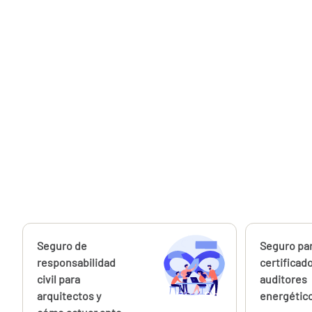
Calcúlalo ahora
Seguro de
Calcúlalo 
Seguro pa
responsabilidad
certificad
civil para
auditores
arquitectos y
energétic