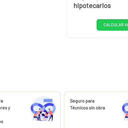
hipotecarios
CALCULAR A
ahora
ra
Calcúlalo ahora
Seguro para
ores y
Técnicos sin obra
os