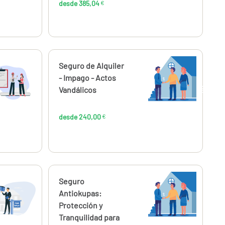
desde 385,04
€
Calcúlalo ahora
Seguro de Alquiler
desde
240,00
- Impago - Actos
€
Vandálicos
desde 240,00
€
Calcúlalo ahora
Seguro
desde
,73
52,01
Antiokupas:
€
€
Protección y
Tranquilidad para