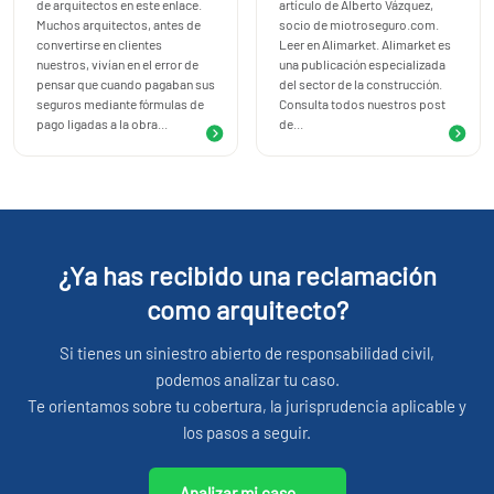
de arquitectos en este enlace.
artículo de Alberto Vázquez,
Muchos arquitectos, antes de
socio de miotroseguro.com.
convertirse en clientes
Leer en Alimarket. Alimarket es
nuestros, vivían en el error de
una publicación especializada
pensar que cuando pagaban sus
del sector de la construcción.
seguros mediante fórmulas de
Consulta todos nuestros post
pago ligadas a la obra...
de...
¿Ya has recibido una reclamación
como arquitecto?
Si tienes un siniestro abierto de responsabilidad civil,
podemos analizar tu caso.
Te orientamos sobre tu cobertura, la jurisprudencia aplicable y
los pasos a seguir.
Analizar mi caso →