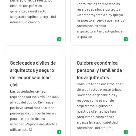
liberalizar las competencias
obra, es una práctica
reservadas a los arquitectos.
generalizada en el sector
Un anteproyecto de ley que ya
asegurador aplicar la regla del
ha puesto en pie de guerra a los
infraseguro cuando...
profesionales de la
arquitectura, tan castigados en
un pa&iac...
Sociedades civiles de
Quiebra económica
arquitectos y seguro
personal y familiar de
de responsabilidad
los arquitectos
civil
Consulta todos nuestros post
de arquitectos en este enlace.
Las sociedades civiles,
Sociedad de gananciales y
reguladas por los Artículos 1665
responsabilidad civil de
al 1708 del Código Civil, nacen
arquitectos Algunos de
por la voluntad de dos o más
nuestros clientes nos han
personas de compartir bienes
preguntado hasta dónde
para el ejercicio de una
alcanza la responsabilidad
actividad. Algunos arquitectos
profesional del arquite...
utilizan esta f&...