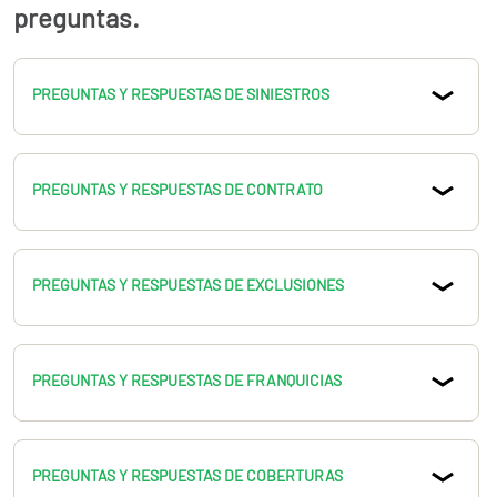
preguntas.
contrato.
Si tu caso reviste problemas con tu mutua o aseguradora,
llámanos para que podamos asesorarte al 902.74.79.78 o
PREGUNTAS Y RESPUESTAS DE SINIESTROS
91.898.10.18
PREGUNTAS Y RESPUESTAS DE CONTRATO
PREGUNTAS Y RESPUESTAS DE EXCLUSIONES
PREGUNTAS Y RESPUESTAS DE FRANQUICIAS
PREGUNTAS Y RESPUESTAS DE COBERTURAS