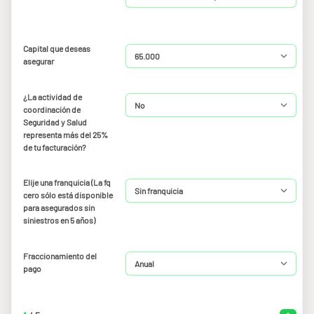
Capital que deseas
asegurar
¿La actividad de
coordinación de
Seguridad y Salud
representa más del 25%
de tu facturación?
Elije una franquicia (La fq
cero sólo está disponible
para asegurados sin
siniestros en 5 años)
Fraccionamiento del
pago