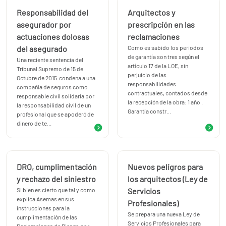
Responsabilidad del
Arquitectos y
asegurador por
prescripción en las
actuaciones dolosas
reclamaciones
del asegurado
Como es sabido los periodos
de garantía son tres según el
Una reciente sentencia del
artículo 17 de la LOE, sin
Tribunal Supremo de 15 de
perjuicio de las
Octubre de 2015 condena a una
responsabilidades
compañía de seguros como
contractuales, contados desde
responsable civil solidaria por
la recepción de la obra: 1 año .
la responsabilidad civil de un
Garantía constr...
profesional que se apoderó de
dinero de te...
DRO, cumplimentación
Nuevos peligros para
y rechazo del siniestro
los arquitectos (Ley de
Si bien es cierto que tal y como
Servicios
explica Asemas en sus
Profesionales)
instrucciones para la
Se prepara una nueva Ley de
cumplimentación de las
Servicios Profesionales para
Declaraciones de Riesgo por