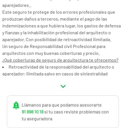
aparejadores..
Este seguro te protege de los errores profesionales que
produzcan daños a terceros, mediante el pago de las
indemnizaciones a que hubiera lugar, los gastos de defensa
y fianzas y la inhabilitación profesional del arquitecto o
aparejador. Con posibilidad de retroactividad ilimitada.
Un seguro de Responsabilidad civil Profesional para
arquitectos con muy buenas coberturas y precio.
¿Qué coberturas de seguro de arquitectura te ofrecemos?
Retroactividad de la responsabilidad del arquitecto o
aparejador: Ilimitada salvo en casos de siniestralidad
elevada.
Responsabilidad civil Profesional de arquitectos y
arquitectos técnicos hasta 1.000.000€ de límite de
indemnización por errores profesionales.
Llámanos para que podamos asesorarte
Daños patrimoniales primarios cubiertos.
91 898 10 18
si tu caso reviste problemas con
Responsabilidad civil patronal de trabajadores por
tu aseguradora
cuenta ajena hasta 150.000€ por víctima.