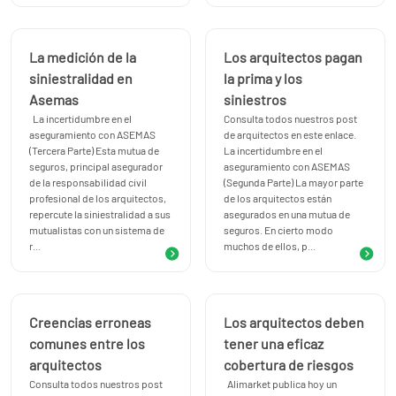
La medición de la
Los arquitectos pagan
siniestralidad en
la prima y los
Asemas
siniestros
La incertidumbre en el
Consulta todos nuestros post
aseguramiento con ASEMAS
de arquitectos en este enlace.
(Tercera Parte) Esta mutua de
La incertidumbre en el
seguros, principal asegurador
aseguramiento con ASEMAS
de la responsabilidad civil
(Segunda Parte) La mayor parte
profesional de los arquitectos,
de los arquitectos están
repercute la siniestralidad a sus
asegurados en una mutua de
mutualistas con un sistema de
seguros. En cierto modo
r...
muchos de ellos, p...
Creencias erroneas
Los arquitectos deben
comunes entre los
tener una eficaz
arquitectos
cobertura de riesgos
Consulta todos nuestros post
Alimarket publica hoy un