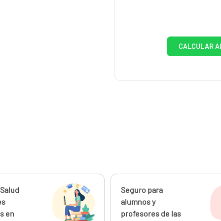
CALCULAR A
ahora
 Salud
Calcúlalo ahora
Seguro para
desde
38,00
es
alumnos y
€
s en
profesores de las