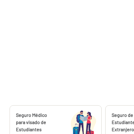
Calcúlalo ahora
Seguro Médico
Calcúlalo 
Seguro de
desde
10,83
para visado de
Estudiant
€
Estudiantes
Extranjero