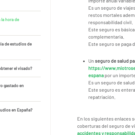
importe anual variable
Es un seguro de viajes
restos mortales ademá
 la hora de
responsabilidad civil.
Este seguro es básica
complementaria.
Este seguro se paga d
cia de estudios de
Un
seguro de salud pa
https://www.miotrose
obtener el visado?
espana
por un importe
Es un seguro de salud 
ro gastado en
Este seguro es enter
repatriación.
tudios en España?
En los siguientes enlaces 
coberturas del seguro de v
accidentes y responsabilida