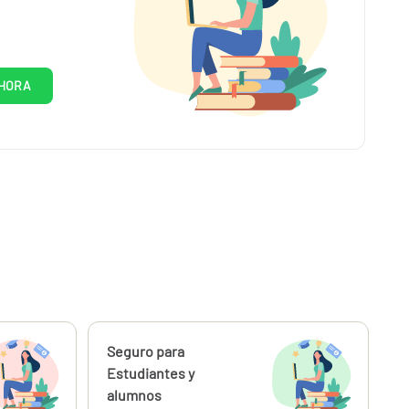
HORA
Calcúlalo ahora
Seguro para
desde
6,41
Estudiantes y
€
alumnos