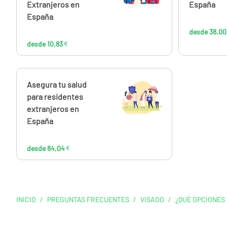
Extranjeros en
España
España
desde 38,00
desde 10,83
€
Calcúlalo ahora
Asegura tu salud
desde
84,04
para residentes
€
extranjeros en
España
desde 84,04
€
INICIO
/
PREGUNTAS FRECUENTES
/
VISADO
/
¿QUÉ OPCIONES