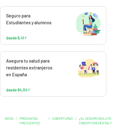
Calcúlalo ahora
Seguro para
desde
6,41
Estudiantes y alumnos
€
desde 6,41
€
Calcúlalo ahora
Asegura tu salud para
desde
84,04
residentes extranjeros
€
en España
desde 84,04
€
INICIO
/
PREGUNTAS
/
COBERTURAS
/
¿EL SEGURO INCLUYE
FRECUENTES
COBERTURA DENTAL?