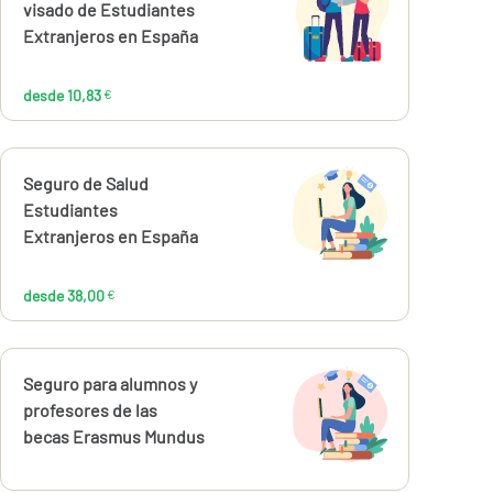
10,83
visado de Estudiantes
€
Extranjeros en España
desde 10,83
€
Calcúlalo ahora
Seguro de Salud
desde
38,00
Estudiantes
€
Extranjeros en España
desde 38,00
€
Calcúlalo ahora
Seguro para alumnos y
profesores de las
becas Erasmus Mundus