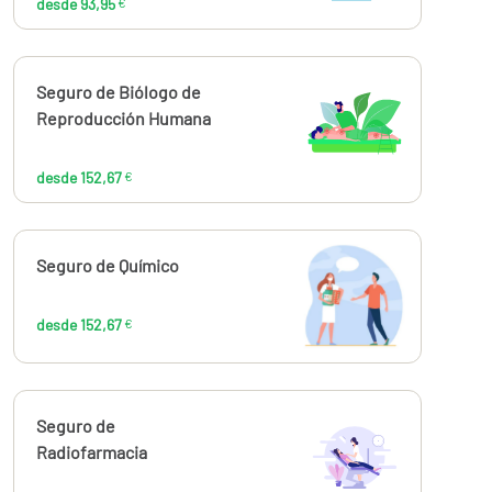
desde 93,95
€
Calcúlalo ahora
Seguro de Biólogo de
desde
152,67
Reproducción Humana
€
desde 152,67
€
Calcúlalo ahora
Seguro de Químico
desde
152,67
€
desde 152,67
€
Calcúlalo ahora
Seguro de
desde
144,00
Radiofarmacia
€