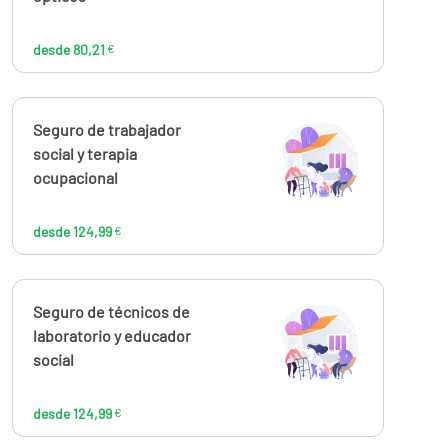
desde 80,21
€
Calcúlalo ahora
Seguro de trabajador
desde
124,99
social y terapia
€
ocupacional
desde 124,99
€
Calcúlalo ahora
Seguro de técnicos de
desde
124,99
laboratorio y educador
€
social
desde 124,99
€