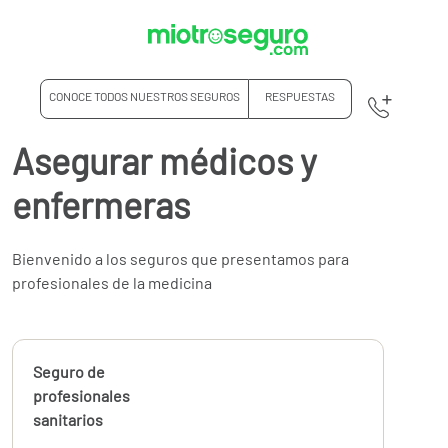
CONOCE TODOS NUESTROS SEGUROS
RESPUESTAS
Asegurar médicos y
enfermeras
Bienvenido a los seguros que presentamos para
profesionales de la medicina
Calcúlalo ahora
Seguro de
desde
122,28
profesionales
€
sanitarios