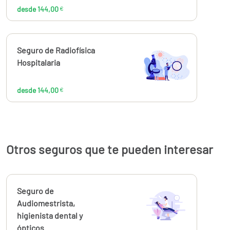
desde 144,00
€
Calcúlalo ahora
Seguro de Radiofísica
desde
144,00
Hospitalaria
€
desde 144,00
€
Otros seguros que te pueden interesar
Calcúlalo ahora
Seguro de
desde
80,21
Audiomestrista,
€
higienista dental y
ópticos