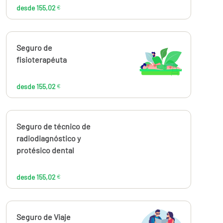
desde 155,02
€
Calcúlalo ahora
Seguro de
desde
155,02
fisioterapéuta
€
desde 155,02
€
Calcúlalo ahora
Seguro de técnico de
desde
155,02
radiodiagnóstico y
€
protésico dental
desde 155,02
€
Calcúlalo ahora
Seguro de Viaje
desde