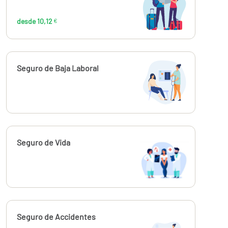
10,12
€
desde 10,12
€
Calcúlalo ahora
Seguro de Baja Laboral
Calcúlalo ahora
Seguro de Vida
Calcúlalo ahora
Seguro de Accidentes