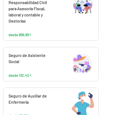
999,99
Responsabilidad Civil
€
para Asesoría Fiscal,
laboral y contable y
Gestorías
desde 999,99
€
Calcúlalo ahora
Seguro de Asistente
desde
132,42
Social
€
desde 132,42
€
Calcúlalo ahora
Seguro de Auxiliar de
desde
93,95
Enfermería
€