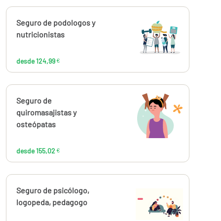
Calcúlalo ahora
Seguro de podologos y
desde
124,99
nutricionistas
€
desde 124,99
€
Calcúlalo ahora
Seguro de
desde
155,02
quiromasajistas y
€
osteópatas
desde 155,02
€
Calcúlalo ahora
Seguro de psicólogo,
desde
155,02
logopeda, pedagogo
€