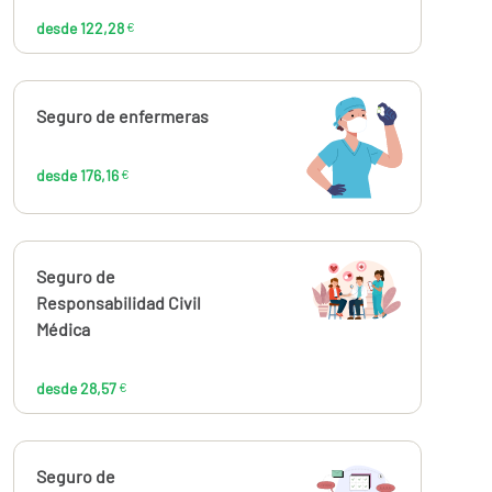
desde 122,28
€
Calcúlalo ahora
Seguro de enfermeras
desde
176,16
€
desde 176,16
€
Calcúlalo ahora
Seguro de
desde
28,57
Responsabilidad Civil
€
Médica
desde 28,57
€
Calcúlalo ahora
Seguro de
desde