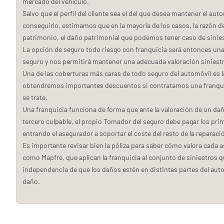
mercado del vehículo.
Salvo que el perfil del cliente sea el del que desea mantener el aut
conseguirlo, estimamos que en la mayoría de los casos, la razón d
patrimonio, el daño patrimonial que podemos tener caso de sinies
La opción de seguro todo riesgo con franquicia será entonces una 
seguro y nos permitirá mantener una adecuada valoración siniestra
Una de las coberturas más caras de todo seguro del automóvil es 
obtendremos importantes descuentos si contratamos una franquici
se trate.
Una franquicia funciona de forma que ante la valoración de un da
tercero culpable, el propio Tomador del seguro debe pagar los prime
entrando el asegurador a soportar el coste del resto de la reparaci
Es importante revisar bien la póliza para saber cómo valora cada a
como Mapfre, que aplican la franquicia al conjunto de siniestros 
independencia de que los daños estén en distintas partes del auto
daño.