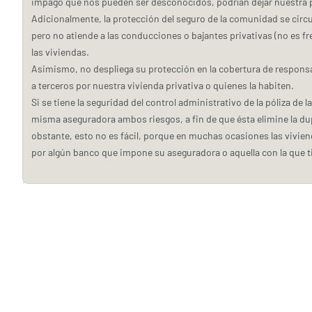
impago que nos pueden ser desconocidos, podrían dejar nuestra 
Adicionalmente, la protección del seguro de la comunidad se circun
pero no atiende a las conducciones o bajantes privativas (no es fre
las viviendas.
Asimismo, no despliega su protección en la cobertura de responsa
a terceros por nuestra vivienda privativa o quienes la habiten.
Si se tiene la seguridad del control administrativo de la póliza de
misma aseguradora ambos riesgos, a fin de que ésta elimine la dup
obstante, esto no es fácil, porque en muchas ocasiones las vivie
por algún banco que impone su aseguradora o aquella con la que t