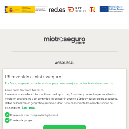
AVISO LEGAL
CONDICIONES GENERALES DE USO
¡Bienvenido a miotroseguro!
Por favor, acepta el uso de las cookies para tener la mejor experiencia en el nuestro sitio.
POLÍTICA DE PRIVACIDAD
|
CANAL DE DENUNCIAS
|
COOKIES
Así es como tratamos tus datos:
Almacenar o acceder a información en un dispositivo, Anuncios y contenido personalizados,
medición de anuncios y del contenido, información sobre el público y desarrollo de productos,
CONTACTAR
Datos de localización geográfica precisa e identificación mediante las características de
Leer más
dispositivos.
.
© Copyright miotroseguro.com 2026. Todos los derechos reservados
Images designed by
Freepik
Cookies de miotroseguro (obligatorias)
Cookies de google