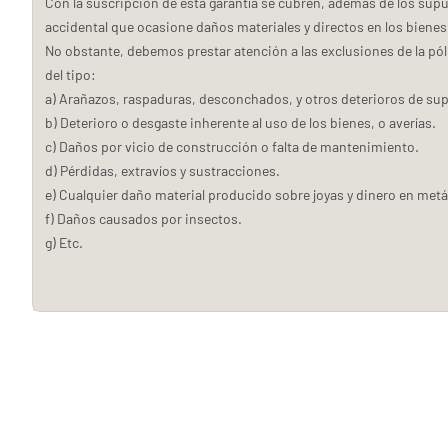
Con la suscripción de esta garantía se cubren, además de los supu
accidental que ocasione daños materiales y directos en los biene
No obstante, debemos prestar atención a las exclusiones de la pó
del tipo:
a) Arañazos, raspaduras, desconchados, y otros deterioros de sup
b) Deterioro o desgaste inherente al uso de los bienes, o averías.
c) Daños por vicio de construcción o falta de mantenimiento.
d) Pérdidas, extravíos y sustracciones.
e) Cualquier daño material producido sobre joyas y dinero en metá
f) Daños causados por insectos.
g) Etc.