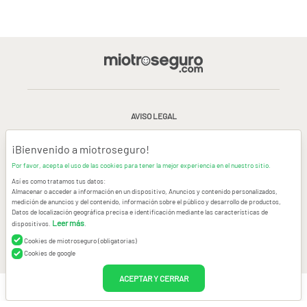
AVISO LEGAL
CONDICIONES GENERALES DE USO
¡Bienvenido a miotroseguro!
Por favor, acepta el uso de las cookies para tener la mejor experiencia en el nuestro sitio.
POLÍTICA DE PRIVACIDAD
|
CANAL DE DENUNCIAS
|
COOKIES
Así es como tratamos tus datos:
Almacenar o acceder a información en un dispositivo, Anuncios y contenido personalizados,
medición de anuncios y del contenido, información sobre el público y desarrollo de productos,
CONTACTAR
Datos de localización geográfica precisa e identificación mediante las características de
Leer más
dispositivos.
.
© Copyright miotroseguro.com 2026. Todos los derechos reservados
Images designed by
Freepik
Cookies de miotroseguro (obligatorias)
Cookies de google
ACEPTAR Y CERRAR