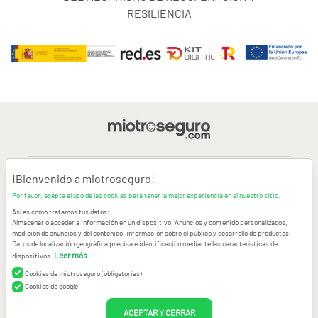
RESILIENCIA
¡Bienvenido a miotroseguro!
AVISO LEGAL
Por favor, acepta el uso de las cookies para tener la mejor experiencia en el nuestro sitio.
Así es como tratamos tus datos:
CONDICIONES GENERALES DE USO
Almacenar o acceder a información en un dispositivo, Anuncios y contenido personalizados,
medición de anuncios y del contenido, información sobre el público y desarrollo de productos,
Datos de localización geográfica precisa e identificación mediante las características de
POLÍTICA DE PRIVACIDAD
|
CANAL DE DENUNCIAS
|
COOKIES
Leer más
dispositivos.
.
Cookies de miotroseguro (obligatorias)
CONTACTAR
Cookies de google
© Copyright miotroseguro.com 2026. Todos los derechos reservados
ACEPTAR Y CERRAR
Images designed by
Freepik