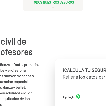
TODOS NUESTROS SEGUROS
civil de
rofesores
anza infantil, primaria,
¡CALCULA TU SEGUR
ca y profesional,
sos subvencionados y
Rellena los datos para
ducación especial
 danza y ballet,
ponsabilidad civil de
Tipología
e equitación
de
los
s.