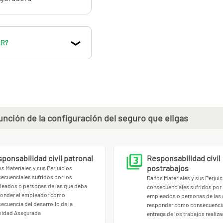
AR?
nción de la configuración del seguro que eligas
ponsabilidad civil patronal
Responsabilidad civil
postrabajos
s Materiales y sus Perjuicios
ecuenciales sufridos por los
Daños Materiales y sus Perjuic
eados o personas de las que deba
consecuenciales sufridos por 
onder el empleador como
empleados o personas de las
ecuencia del desarrollo de la
responder como consecuencia
vidad Asegurada
entrega de los trabajos realiz