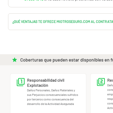
¿QUÉ VENTAJAS TE OFRECE MIOTROSEGURO.COM AL CONTRAT
Coberturas que pueden estar disponibles en fu
Responsabilidad civil
Res
Explotación
Daño
cons
Daños Personales, Daños Materiales y
empl
sus Perjuicios consecuenciales sufridos
resp
por terceros como consecuencia del
cons
desarrollo de la Actividad Asegurada
Acti