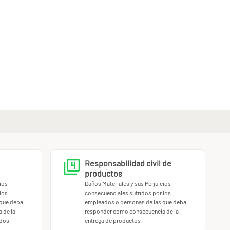
Responsabilidad civil de
productos
ios
Daños Materiales y sus Perjuicios
los
consecuenciales sufridos por los
 que deba
empleados o personas de las que deba
 de la
responder como consecuencia de la
ados
entrega de productos