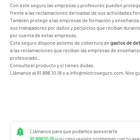
Con este seguro las empresas y profesores pueden proteg
frente a las reclamaciones derivadas de sus actividades for
También protege a las empresas de formación y enseñanza 
sus trabajadores por daños y perjuicios que reciban durante
por cuenta de estas empresas.
Este seguro dispone asiismo de cobertura de
gastos de de
a las reclamaciones que reciban las empresas de enseñanza 
profesorado..
Consulta el producto y si tienes dudas.
Llámanos al 91.898.10.18 o a info@miotroseguro.com. Nos gu
Llámanos para que podamos asesorarte
91 898 10 18
si tu caso reviste problemas con tu as