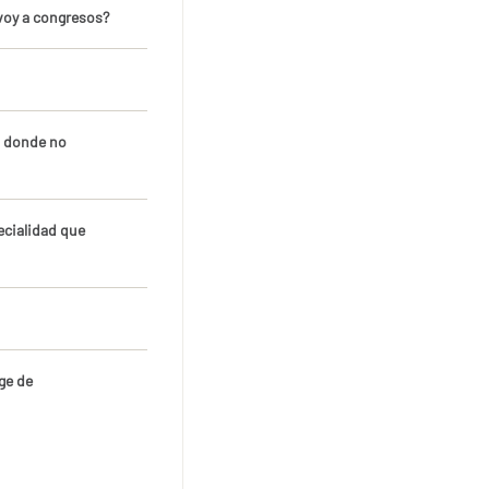
 voy a congresos?
n donde no
ecialidad que
ge de