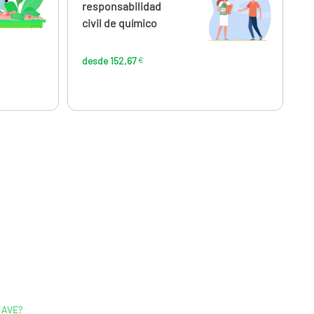
,67
152,67
responsabilidad
€
€
civil de químico
desde 152,67
€
RAVE?