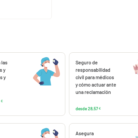
ahora
 las
Calcúlalo ahora
Seguro de
desde
desde
176,16
28,
s y
responsabilidad
€
s y
civil para médicos
y cómo actuar ante
una reclamación
€
desde 28,57
€
ahora
Calcúlalo ahora
Asegura
desde
desde