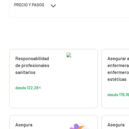
PRECIO Y PAGOS
Calcúlalo ahora
Responsabilidad
Calcúlalo 
Asegurar a
desde
122,28
de profesionales
enfermera
€
sanitarios
enfermero
estéticas
desde 122,28
€
desde 176,16
Calcúlalo ahora
Asegura
Calcúlalo 
Asegura
desde