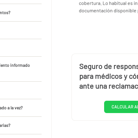
cobertura. Lo habitual es i
documentación disponible pa
entos?
Seguro de responsa
iento informado
para médicos y có
ante una reclamac
CALCULAR A
ado a la vez?
arias?