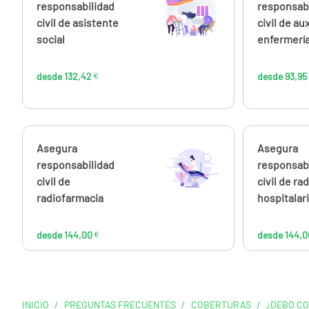
132,42
responsabilidad
responsab
€
civil de asistente
civil de aux
social
enfermerí
desde 132,42
€
desde 93,95
Calcúlalo ahora
Asegura
Calcúlalo 
Asegura
desde
144,00
responsabilidad
responsab
€
civil de
civil de rad
radiofarmacia
hospitalar
desde 144,00
€
desde 144,0
INICIO
/
PREGUNTAS FRECUENTES
/
COBERTURAS
/
¿DEBO CO