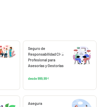
Calcúlalo ahora
Seguro de
desde
57
999,99
Responsabilidad Civil
€
€
Profesional para
Asesorías y Gestorías
desde 999,99
€
Calcúlalo ahora
Asegura
desde