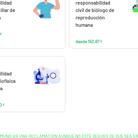
93,95
152
ilidad
responsabilidad
€
iliar de
civil de biólogo de
a
reproducción
humana
€
desde 152,67
€
ahora
desde
144,00
ilidad
€
iofísica
ia
0
€
MUNICAR UNA RECLAMACIÓN AUNQUE NO ESTÉ SEGURO DE QUE SEA G