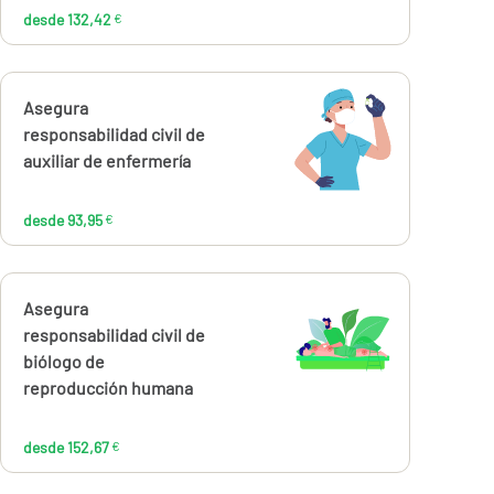
desde 132,42
€
Calcúlalo ahora
Asegura
desde
93,95
responsabilidad civil de
€
auxiliar de enfermería
desde 93,95
€
Calcúlalo ahora
Asegura
desde
152,67
responsabilidad civil de
€
biólogo de
reproducción humana
desde 152,67
€