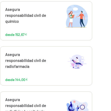
Calcúlalo ahora
Asegura
desde
152,67
responsabilidad civil de
€
químico
desde 152,67
€
Calcúlalo ahora
Asegura
desde
144,00
responsabilidad civil de
€
radiofarmacia
desde 144,00
€
Calcúlalo ahora
Asegura
desde
144,00
responsabilidad civil de
€