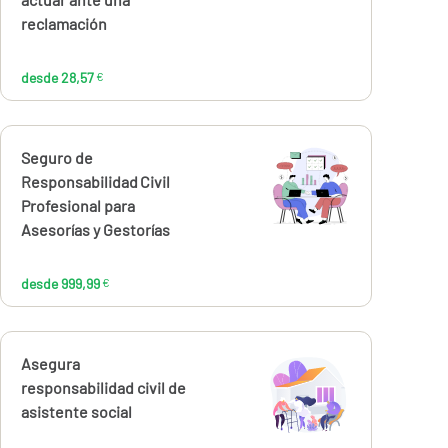
reclamación
desde 28,57
€
Calcúlalo ahora
Seguro de
desde
999,99
Responsabilidad Civil
€
Profesional para
Asesorías y Gestorías
desde 999,99
€
Calcúlalo ahora
Asegura
desde
132,42
responsabilidad civil de
€
asistente social