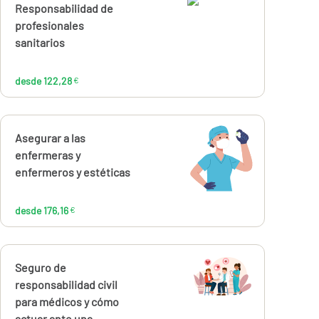
Calcúlalo ahora
Responsabilidad de
desde
122,28
profesionales
€
sanitarios
desde 122,28
€
Calcúlalo ahora
Asegurar a las
desde
176,16
enfermeras y
€
enfermeros y estéticas
desde 176,16
€
Calcúlalo ahora
Seguro de
desde
28,57
responsabilidad civil
€
para médicos y cómo
actuar ante una