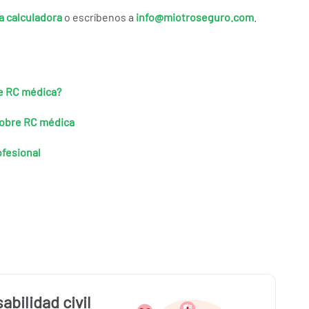
a calculadora
o escríbenos a
info@miotroseguro.com
.
e RC médica?
sobre RC médica
ofesional
bilidad civil