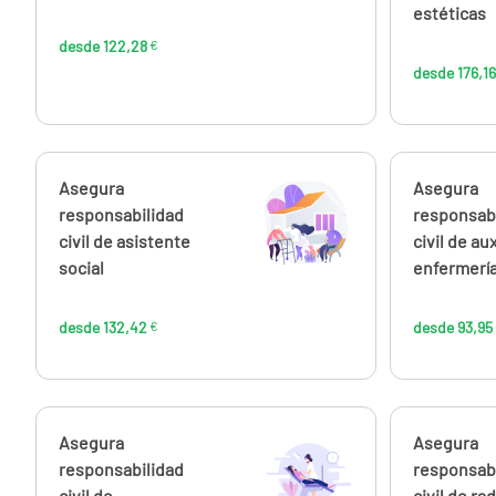
estéticas
desde 122,28
€
desde 176,16
Calcúlalo ahora
Asegura
Calcúlalo 
Asegura
desde
132,42
responsabilidad
responsab
€
civil de asistente
civil de aux
social
enfermerí
desde 132,42
€
desde 93,95
Calcúlalo ahora
Asegura
Calcúlalo 
Asegura
desde
144,00
responsabilidad
responsab
€
civil de
civil de rad