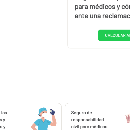
para médicos y có
ante una reclamac
CALCULAR A
ahora
 las
Calcúlalo ahora
Seguro de
desde
desde
176,16
28,
s y
responsabilidad
€
s y
civil para médicos