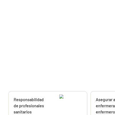
Calcúlalo ahora
Responsabilidad
Calcúlalo 
Asegurar a
desde
122,28
de profesionales
enfermera
€
sanitarios
enfermero