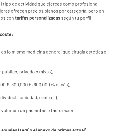
l tipo de actividad que ejerces como profesional
doras ofrecen precios planos por categoría, pero en
mos con
tarifas personalizadas
según tu perfil
 coste:
 es lo mismo medicina general que cirugía estética o
r público, privado o mixto).
00 €, 300.000 €, 600.000 €, o más).
ividual, sociedad, clínica...).
 volumen de pacientes o facturación.
 anuales (según el anexo de primas actual):