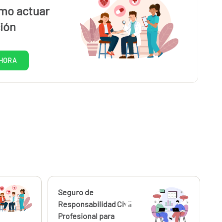
mo actuar
ión
HORA
Calcúlalo ahora
Seguro de
desde
57
999,99
Responsabilidad Civil
€
€
Profesional para