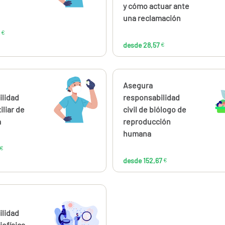
y cómo actuar ante
una reclamación
€
desde 28,57
€
ahora
Calcúlalo ahora
Asegura
desde
desde
93,95
152
ilidad
responsabilidad
€
iliar de
civil de biólogo de
a
reproducción
humana
€
desde 152,67
€
ahora
desde
144,00
ilidad
€
iofísica