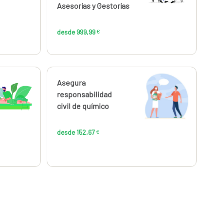
Asesorías y Gestorías
desde 999,99
€
Calcúlalo ahora
Asegura
desde
,67
152,67
responsabilidad
€
€
civil de químico
desde 152,67
€