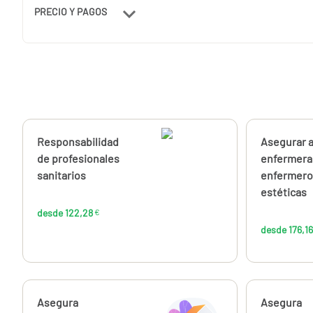
PRECIO Y PAGOS
Calcúlalo ahora
Responsabilidad
Calcúlalo 
Asegurar a
desde
122,28
de profesionales
enfermera
€
sanitarios
enfermero
estéticas
desde 122,28
€
desde 176,16
Calcúlalo ahora
Asegura
Calcúlalo 
Asegura
desde