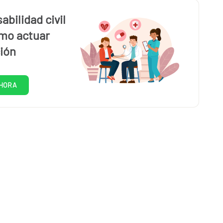
bilidad civil
mo actuar
ión
HORA