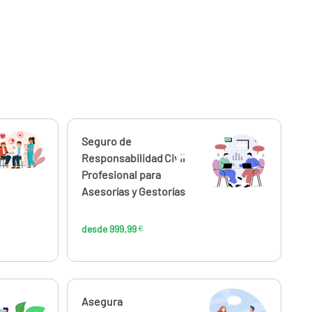
Calcúlalo ahora
Seguro de
desde
57
999,99
Responsabilidad Civil
€
€
Profesional para
Asesorías y Gestorías
desde 999,99
€
Calcúlalo ahora
Asegura
desde