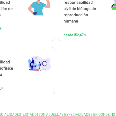
93,95
152
ilidad
responsabilidad
€
iliar de
civil de biólogo de
a
reproducción
humana
€
desde 152,67
€
ahora
desde
144,00
ilidad
€
iofísica
ia
0
€
ECIALIDADES (LISTADO) SON AQUELLAS ESPECIALIDADES EN DONDE NO