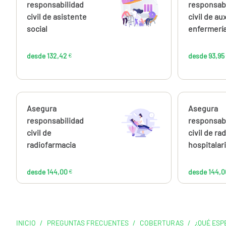
132,42
responsabilidad
responsab
€
civil de asistente
civil de aux
social
enfermerí
desde 132,42
€
desde 93,95
Calcúlalo ahora
Asegura
Calcúlalo 
Asegura
desde
144,00
responsabilidad
responsab
€
civil de
civil de rad
radiofarmacia
hospitalar
desde 144,00
€
desde 144,0
INICIO
/
PREGUNTAS FRECUENTES
/
COBERTURAS
/
¿QUÉ ESP