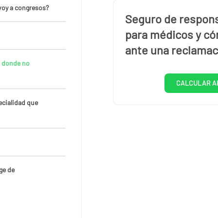
 voy a congresos?
Seguro de responsa
para médicos y có
ante una reclamac
n donde no
CALCULAR A
ecialidad que
ge de