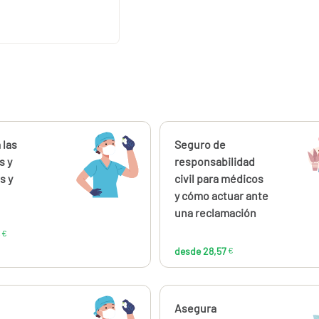
ahora
 las
Calcúlalo ahora
Seguro de
desde
desde
176,16
28,
s y
responsabilidad
€
s y
civil para médicos
y cómo actuar ante
una reclamación
€
desde 28,57
€
ahora
Calcúlalo ahora
Asegura
desde
desde