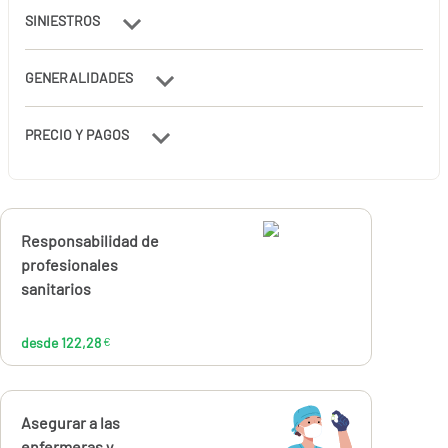
SINIESTROS
GENERALIDADES
PRECIO Y PAGOS
Calcúlalo ahora
Responsabilidad de
desde
122,28
profesionales
€
sanitarios
desde 122,28
€
Calcúlalo ahora
Asegurar a las
desde
enfermeras y