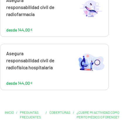
Calcúlalo ahora
Asegura
desde
144,00
responsabilidad civil de
€
radiofarmacia
desde 144,00
€
Calcúlalo ahora
Asegura
desde
144,00
responsabilidad civil de
€
radiofísica hospitalaria
desde 144,00
€
INICIO
/
PREGUNTAS
/
COBERTURAS
/
¿CUBRE MI ACTIVIDAD COMO
FRECUENTES
PERITO MÉDICO O FORENSE?