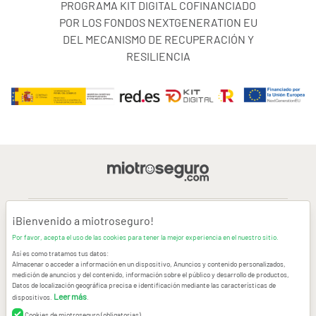
PROGRAMA KIT DIGITAL COFINANCIADO
POR LOS FONDOS NEXTGENERATION EU
DEL MECANISMO DE RECUPERACIÓN Y
RESILIENCIA
¡Bienvenido a miotroseguro!
AVISO LEGAL
Por favor, acepta el uso de las cookies para tener la mejor experiencia en el nuestro sitio.
Así es como tratamos tus datos:
CONDICIONES GENERALES DE USO
Almacenar o acceder a información en un dispositivo, Anuncios y contenido personalizados,
medición de anuncios y del contenido, información sobre el público y desarrollo de productos,
Datos de localización geográfica precisa e identificación mediante las características de
POLÍTICA DE PRIVACIDAD
|
CANAL DE DENUNCIAS
|
COOKIES
Leer más
dispositivos.
.
Cookies de miotroseguro (obligatorias)