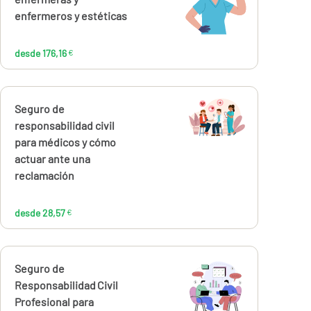
176,16
€
enfermeros y estéticas
desde 176,16
€
Calcúlalo ahora
Seguro de
desde
28,57
responsabilidad civil
€
para médicos y cómo
actuar ante una
reclamación
desde 28,57
€
Calcúlalo ahora
Seguro de
desde
999,99
Responsabilidad Civil
€
Profesional para