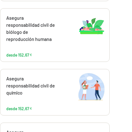
Calcúlalo ahora
Asegura
desde
152,67
responsabilidad civil de
€
biólogo de
reproducción humana
desde 152,67
€
Calcúlalo ahora
Asegura
desde
152,67
responsabilidad civil de
€
químico
desde 152,67
€