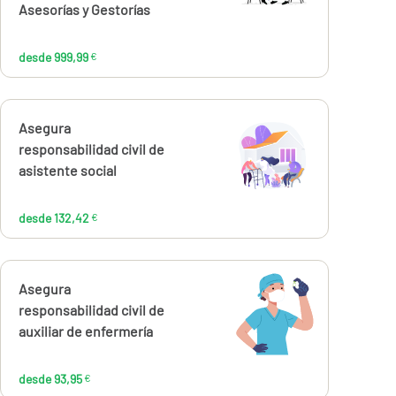
Asesorías y Gestorías
desde 999,99
€
Calcúlalo ahora
Asegura
desde
132,42
responsabilidad civil de
€
asistente social
desde 132,42
€
Calcúlalo ahora
Asegura
desde
93,95
responsabilidad civil de
€
auxiliar de enfermería
desde 93,95
€