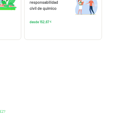
,67
152,67
responsabilidad
€
€
civil de químico
desde 152,67
€
EZ?