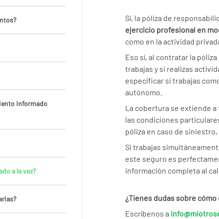
Sí, la póliza de responsabi
entos?
ejercicio profesional en mo
como en la actividad privad
Eso sí, al contratar la póli
trabajas y si realizas acti
especificar si trabajas com
autónomo.
iento informado
La cobertura se extiende a 
las condiciones particulares
póliza en caso de siniestro
Si trabajas simultáneamente
este seguro es perfectamen
información completa al cal
ado a la vez?
¿Tienes dudas sobre cómo d
arias?
Escríbenos a
info@miotros