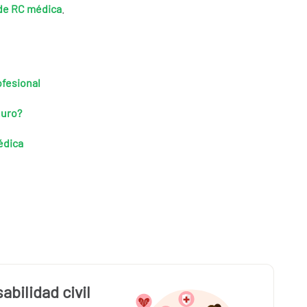
de RC médica
.
ofesional
guro?
édica
bilidad civil