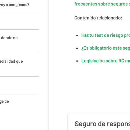
frecuentes sobre seguros 
 voy a congresos?
Contenido relacionado:
Haz tu test de riesgo pr
n donde no
¿Es obligatorio este se
Legislación sobre RC m
ecialidad que
ge de
Seguro de responsa