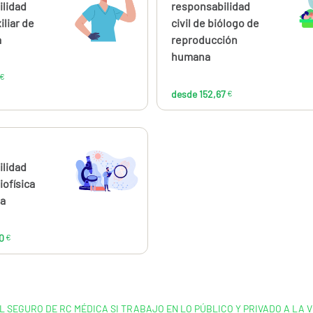
93,95
152
ilidad
responsabilidad
€
iliar de
civil de biólogo de
a
reproducción
humana
€
desde 152,67
€
ahora
desde
144,00
ilidad
€
iofísica
ia
0
€
L SEGURO DE RC MÉDICA SI TRABAJO EN LO PÚBLICO Y PRIVADO A LA V