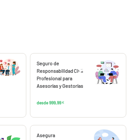
Calcúlalo ahora
Seguro de
desde
57
999,99
Responsabilidad Civil
€
€
Profesional para
Asesorías y Gestorías
desde 999,99
€
Calcúlalo ahora
Asegura
desde