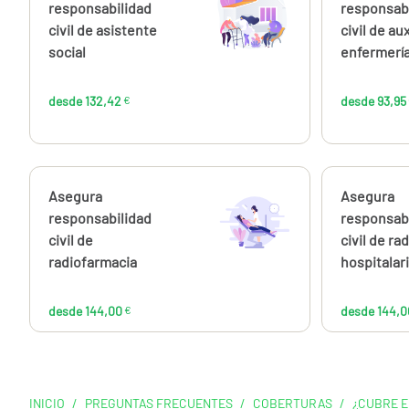
132,42
responsabilidad
responsab
€
civil de asistente
civil de aux
social
enfermerí
desde 132,42
€
desde 93,95
Calcúlalo ahora
Asegura
Calcúlalo 
Asegura
desde
144,00
responsabilidad
responsab
€
civil de
civil de rad
radiofarmacia
hospitalar
desde 144,00
€
desde 144,0
INICIO
/
PREGUNTAS FRECUENTES
/
COBERTURAS
/
¿CUBRE E