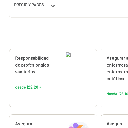
PRECIO Y PAGOS
Calcúlalo ahora
Responsabilidad
Calcúlalo 
Asegurar a
desde
122,28
de profesionales
enfermera
€
sanitarios
enfermero
estéticas
desde 122,28
€
desde 176,16
Calcúlalo ahora
Asegura
Calcúlalo 
Asegura
desde