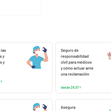
ahora
 las
Calcúlalo ahora
Seguro de
desde
desde
176,16
28,
s y
responsabilidad
€
s y
civil para médicos
y cómo actuar ante
una reclamación
€
desde 28,57
€
ahora
Calcúlalo ahora
Asegura
desde
desde