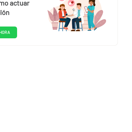
mo actuar
ión
HORA