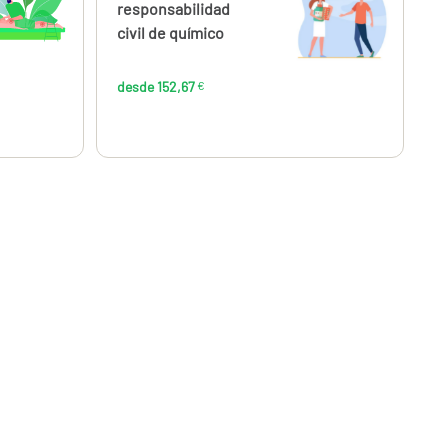
,67
152,67
responsabilidad
€
€
civil de químico
desde 152,67
€