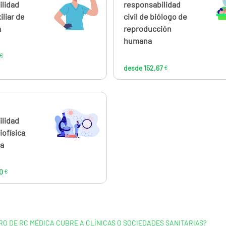
93,95
152
ilidad
responsabilidad
€
iliar de
civil de biólogo de
a
reproducción
humana
€
desde 152,67
€
ahora
desde
144,00
ilidad
€
iofísica
ia
0
€
RO DE RC MÉDICA CUBRE A CLÍNICAS O SOCIEDADES SANITARIAS?