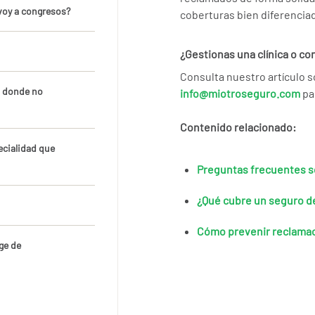
 voy a congresos?
coberturas bien diferencia
¿Gestionas una clínica o co
Consulta nuestro artículo 
n donde no
info@miotroseguro.com
pa
Contenido relacionado:
ecialidad que
Preguntas frecuentes 
¿Qué cubre un seguro d
Cómo prevenir reclama
ge de