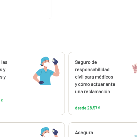
ahora
 las
Calcúlalo ahora
Seguro de
desde
desde
176,16
28,
s y
responsabilidad
€
s y
civil para médicos
y cómo actuar ante
una reclamación
€
desde 28,57
€
ahora
Calcúlalo ahora
Asegura
desde
desde