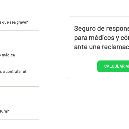
 que sea grave?
Seguro de responsa
para médicos y có
ante una reclamac
RC médica
CALCULAR A
s a contratar el
tura?