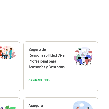
Calcúlalo ahora
Seguro de
desde
57
999,99
Responsabilidad Civil
€
€
Profesional para
Asesorías y Gestorías
desde 999,99
€
Calcúlalo ahora
Asegura
desde