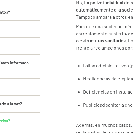
No.
La póliza individual de 
automáticamente a la socied
entos?
Tampoco ampara a otros emp
Para que una sociedad médi
correctamente cubierta, d
o estructuras sanitarias
. E
frente a reclamaciones por
iento informado
Fallos administrativos 
Negligencias de emplea
Deficiencias en instala
ado a la vez?
Publicidad sanitaria en
arias?
Además, en muchos casos, t
reclamados de forma solida