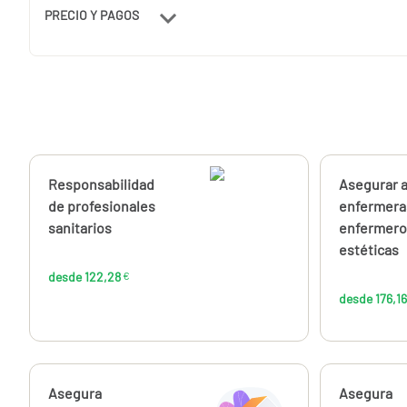
PRECIO Y PAGOS
Calcúlalo ahora
Responsabilidad
Calcúlalo 
Asegurar a
desde
122,28
de profesionales
enfermera
€
sanitarios
enfermero
estéticas
desde 122,28
€
desde 176,16
Calcúlalo ahora
Asegura
Calcúlalo 
Asegura
desde