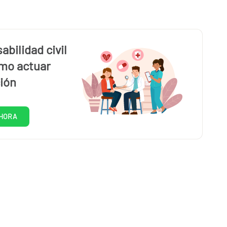
bilidad civil
mo actuar
ión
HORA