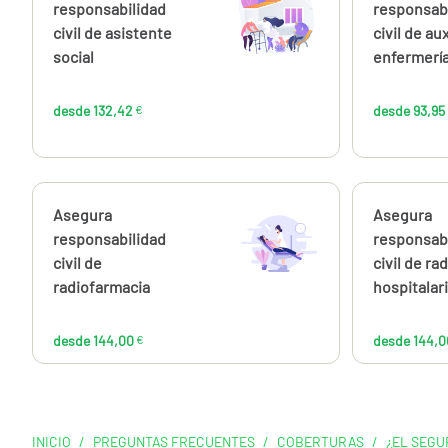
132,42
responsabilidad
responsab
€
civil de asistente
civil de aux
social
enfermerí
desde 132,42
€
desde 93,95
Calcúlalo ahora
Asegura
Calcúlalo 
Asegura
desde
144,00
responsabilidad
responsab
€
civil de
civil de rad
radiofarmacia
hospitalar
desde 144,00
€
desde 144,0
INICIO
/
PREGUNTAS FRECUENTES
/
COBERTURAS
/
¿EL SEGU