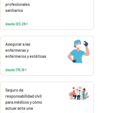
122,28
profesionales
€
sanitarios
desde 122,28
€
Calcúlalo ahora
Asegurar a las
desde
176,16
enfermeras y
€
enfermeros y estéticas
desde 176,16
€
Calcúlalo ahora
Seguro de
desde
28,57
responsabilidad civil
€
para médicos y cómo
actuar ante una