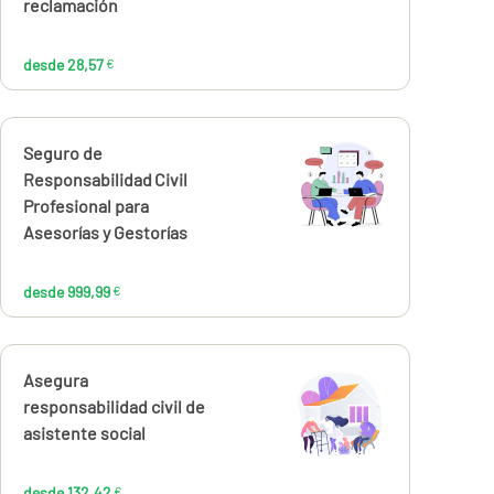
reclamación
desde 28,57
€
Calcúlalo ahora
Seguro de
desde
999,99
Responsabilidad Civil
€
Profesional para
Asesorías y Gestorías
desde 999,99
€
Calcúlalo ahora
Asegura
desde
132,42
responsabilidad civil de
€
asistente social
desde 132,42
€