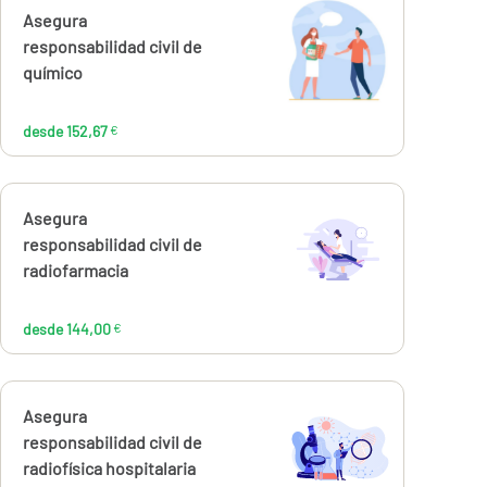
Calcúlalo ahora
Asegura
desde
152,67
responsabilidad civil de
€
químico
desde 152,67
€
Calcúlalo ahora
Asegura
desde
144,00
responsabilidad civil de
€
radiofarmacia
desde 144,00
€
Calcúlalo ahora
Asegura
desde
144,00
responsabilidad civil de
€
radiofísica hospitalaria