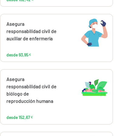
Calcúlalo ahora
Asegura
desde
93,95
responsabilidad civil de
€
auxiliar de enfermería
desde 93,95
€
Calcúlalo ahora
Asegura
desde
152,67
responsabilidad civil de
€
biólogo de
reproducción humana
desde 152,67
€