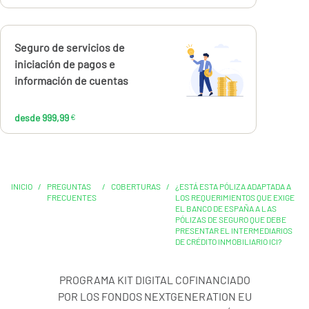
Calcúlalo ahora
Seguro de servicios de
desde
999,99
iniciación de pagos e
€
información de cuentas
desde 999,99
€
INICIO
/
PREGUNTAS
/
COBERTURAS
/
¿ESTÁ ESTA PÓLIZA ADAPTADA A
FRECUENTES
LOS REQUERIMIENTOS QUE EXIGE
EL BANCO DE ESPAÑA A LAS
PÓLIZAS DE SEGURO QUE DEBE
PRESENTAR EL INTERMEDIARIOS
DE CRÉDITO INMOBILIARIO ICI?
PROGRAMA KIT DIGITAL COFINANCIADO
POR LOS FONDOS NEXTGENERATION EU