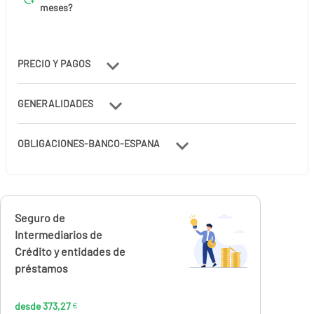
meses?
PRECIO Y PAGOS
GENERALIDADES
OBLIGACIONES-BANCO-ESPANA
Calcúlalo ahora
Seguro de
desde
373,27
Intermediarios de
€
Crédito y entidades de
préstamos
desde 373,27
€