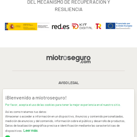
DEL MECANISMO DE RECUPERACIÓN Y
RESILIENCIA
AVISO LEGAL
CONDICIONES GENERALES DE USO
¡Bienvenido a miotroseguro!
Por favor, acepta el uso de las cookies para tener la mejor experiencia en el nuestro sitio.
POLÍTICA DE PRIVACIDAD
|
CANAL DE DENUNCIAS
|
COOKIES
Así es como tratamos tus datos:
Almacenar o acceder a información en un dispositivo, Anuncios y contenido personalizados,
medición de anuncios y del contenido, información sobre el público y desarrollo de productos,
CONTACTAR
Datos de localización geográfica precisa e identificación mediante las características de
Leer más
dispositivos.
.
© Copyright miotroseguro.com 2026. Todos los derechos reservados