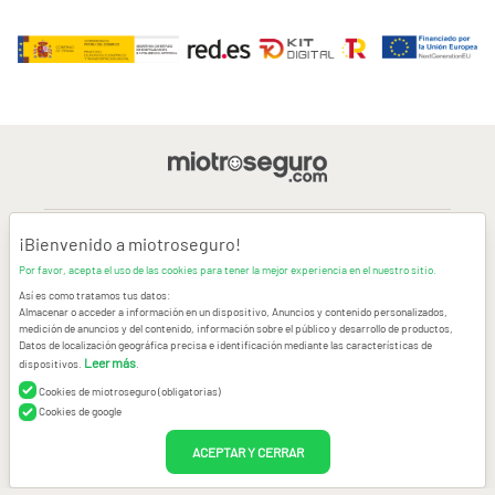
¡Bienvenido a miotroseguro!
AVISO LEGAL
Por favor, acepta el uso de las cookies para tener la mejor experiencia en el nuestro sitio.
Así es como tratamos tus datos:
CONDICIONES GENERALES DE USO
Almacenar o acceder a información en un dispositivo, Anuncios y contenido personalizados,
medición de anuncios y del contenido, información sobre el público y desarrollo de productos,
Datos de localización geográfica precisa e identificación mediante las características de
POLÍTICA DE PRIVACIDAD
|
CANAL DE DENUNCIAS
|
COOKIES
Leer más
dispositivos.
.
Cookies de miotroseguro (obligatorias)
CONTACTAR
Cookies de google
© Copyright miotroseguro.com 2026. Todos los derechos reservados
ACEPTAR Y CERRAR
Images designed by
Freepik