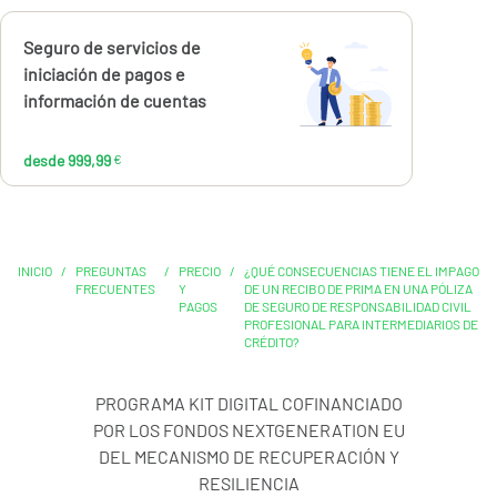
Calcúlalo ahora
Seguro de servicios de
desde
999,99
iniciación de pagos e
€
información de cuentas
desde 999,99
€
INICIO
/
PREGUNTAS
/
PRECIO
/
¿QUÉ CONSECUENCIAS TIENE EL IMPAGO
FRECUENTES
Y
DE UN RECIBO DE PRIMA EN UNA PÓLIZA
PAGOS
DE SEGURO DE RESPONSABILIDAD CIVIL
PROFESIONAL PARA INTERMEDIARIOS DE
CRÉDITO?
PROGRAMA KIT DIGITAL COFINANCIADO
POR LOS FONDOS NEXTGENERATION EU
DEL MECANISMO DE RECUPERACIÓN Y
RESILIENCIA