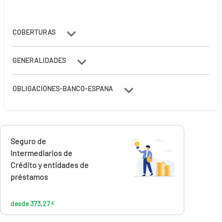
COBERTURAS
GENERALIDADES
OBLIGACIONES-BANCO-ESPANA
Calcúlalo ahora
Seguro de
desde
373,27
Intermediarios de
€
Crédito y entidades de
préstamos
desde 373,27
€